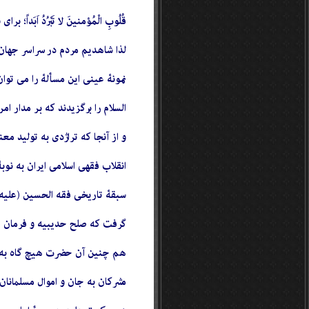
قُلُوبِ الْمُؤمنینَ لا تَبْرُدُ 
لذا شاهدیم مردم در سراسر جهان
نمونۀ عینی این مسألۀ را می توا
السلام را برگزیدند که بر مدار ا
و از آنجا که تراژدی به تولید م
انقلاب فقهی اسلامی ایران به نو
سبقۀ تاریخی فقه الحسین (علیه ا
گرفت که صلح حدیبیه و فرمان عف
هم چنین آن حضرت هیچ گاه به اخ
مشرکان به جان و اموال مسلمان