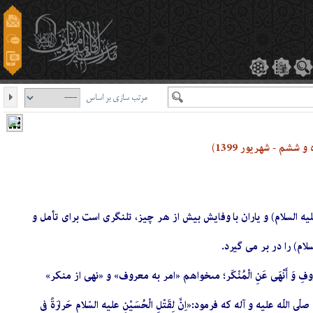
مرتب سازی بر اساس
ششم - شهریور 1399)
یه السلام) و یاران با وفایش بیش از هر چیز، تلنگری است برای تأمل و
م) را در بر می گیرد.
وَ أَنْهَى عَنِ الْمُنْكَر؛ مى‏خواهم «امر به‏ معروف‏» و «نهى از منكر»
ه و آله که فرمود:«اِنَّ لِقَتْلِ الْحُسَیْنِ علیه السّلام حَرارَةً فى