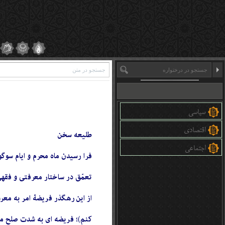
سیاسی
اقتصادی
طلیعه سخن
اجتماعی
فرا رسیدن ماه محرم و ایام سوگو
تعمّق در ساختار معرفتی و فقهی
از این رهگذر فریضۀ امر به معروف و 
كنم)؛ فریضه ای به شدت صلح محور که