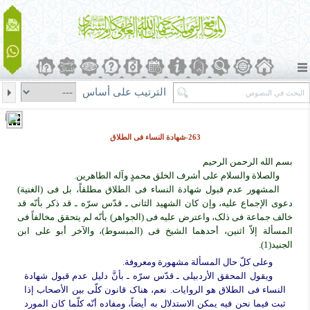
الترتيب على أساس
263-شهادة النساء فی الطلاق
بسم الله الرحمن الرحیم
والصلاة والسلام على أشرف الخلق محمدٍ وآله الطاهرین.
المشهور عدم قبول شهادة النساء فی الطلاق مطلقاً، بل فی (الغنیة)
دعوى الإجماع علیه، وإن کان الشهید الثانی ـ قدّس سرّه ـ قد ذکر بأنّه قد
خالف جماعة فی ذلک، واعترض علیه فی (الجواهر) بأنّه لم یتحقق مخالفاً فی
المسألة إلاّ اثنین، أحدهما الشیخ فی (المبسوط)، والآخر أبو علی ابن
الجنید(1).
وعلى کلّ حال المسألة مشهورة ومعروفة.
ویقول المحقق الأردبیلی ـ قدّس سرّه ـ بأنَّ دلیل عدم قبول شهادة
النساء فی الطلاق هو الروایات. نعم، هناک قانون کلّی بین الأصحاب إذا
ثبت فیما نحن فیه یمکن الاستدلال به أیضاً، ومفاده أنّه کلّما کان المورد