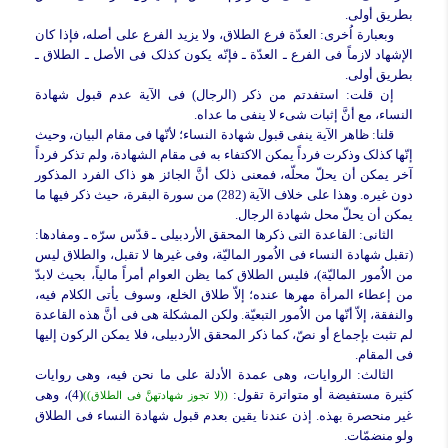
بطریق أولى.
وبعبارة اُخرى:
العدّة فرع الطلاق، ولا یزید الفرع على أصله، فإذا کان
الإشهاد لازماً فی الفرع ـ العدّة ـ فإنّه یکون کذلک فی الأصل ـ الطلاق ـ
بطریق أولى.
إن قلت:
استفدتم من ذکر (الرجال) فی الآیة عدم قبول شهادة
النساء، مع أنَّ إثبات شیء لا ینفی ما عداه.
قلنا:
ظاهر الآیة ینفی قبول شهادة النساء؛ لأنّها فی مقام البیان، وحیث
إنّها کذلک وذکرت فرداً یمکن الاکتفاء به فی مقام الشهادة، ولم تذکر فرداً
آخر یمکن أن یحلّ محلّه، فمعنى ذلک أنَّ الجائز هو ذاک الفرد المذکور
دون غیره. وهذا على خلاف الآیة (282) من سورة البقرة، حیث ذکر فیها ما
یمکن أن یحلّ محل شهادة الرجال.
الثانی:
القاعدة التی ذکرها المحقق الأردبیلی ـ قدّس سرّه ـ ومفادها:
(تقبل شهادة النساء فی الاُمور المالیّة، وفی غیرها لا تقبل، والطلاق لیس
من الاُمور المالیّة)، فلیس الطلاق کما یظن العوام أمراً مالیاً، بحیث لابدّ
من إعطاء المرأة مهرها عنده؛ إلاّ طلاق الخلع، وسوف یأتی الکلام فیه،
والنفقة، إلاّ أنّها من الاُمور التبعیّة. ولکن المشکلة هی فی أنَّ هذه القاعدة
لم تثبت بإجماع أو نصّ، کما ذکر المحقق الأردبیلی، فلا یمکن الرکون إلیها
فی المقام.
الثالث:
الروایات، وهی عمدة الأدلة على ما نحن فیه، وهی روایات
کثیرة مستفیضة أو متواترة تقول:
(4)، وهی
((لا تجوز شهادتهنَّ فی الطلاق))
غیر منحصرة بهذه. إذن عندنا یقین بعدم قبول شهادة النساء فی الطلاق
ولو منضمّات.