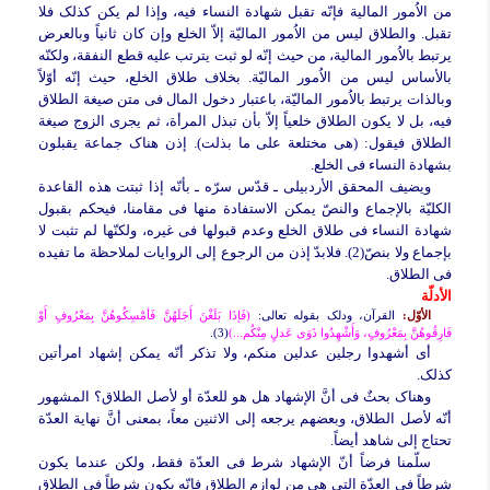
من الاُمور المالیة فإنّه تقبل شهادة النساء فیه، وإذا لم یکن کذلک فلا
تقبل. والطلاق لیس من الاُمور المالیّة إلاّ الخلع وإن کان ثانیاً وبالعرض
یرتبط بالاُمور المالیة، من حیث إنّه لو ثبت یترتب علیه قطع النفقة، ولکنّه
بالأساس لیس من الاُمور المالیّة. بخلاف طلاق الخلع، حیث إنّه أوّلاً
وبالذات یرتبط بالاُمور المالیّة، باعتبار دخول المال فی متن صیغة الطلاق
فیه، بل لا یکون الطلاق خلعیاً إلاّ بأن تبذل المرأة، ثم یجری الزوج صیغة
الطلاق فیقول: (هی مختلعة على ما بذلت). إذن هناک جماعة یقبلون
بشهادة النساء فی الخلع.
ویضیف المحقق الأردبیلی ـ قدّس سرّه ـ بأنّه إذا ثبتت هذه القاعدة
الکلیّة بالإجماع والنصّ یمکن الاستفادة منها فی مقامنا، فیحکم بقبول
شهادة النساء فی طلاق الخلع وعدم قبولها فی غیره، ولکنّها لم تثبت لا
بإجماع ولا بنصّ(2). فلابدّ إذن من الرجوع إلى الروایات لملاحظة ما تفیده
فی الطلاق.
الأدلّة
الأوّل:
القرآن، ودلک بقوله تعالى:
(فَإذَا بَلَغْنَ أَجَلَهُنَّ فَأمْسِکُوهُنَّ بِمَعْرُوفٍ أَوْ
فَارِقُوهُنَّ بِمَعْرُوفٍ، وَأَشْهِدُوا ذَوَى عَدلٍ مِنْکُم...)
(3).
أی أشهدوا رجلین عدلین منکم، ولا تذکر أنّه یمکن إشهاد امرأتین
کذلک.
وهناک بحثٌ فی أنَّ الإشهاد هل هو للعدّة أو لأصل الطلاق؟ المشهور
أنّه لأصل الطلاق، وبعضهم یرجعه إلى الاثنین معاً، بمعنى أنَّ نهایة العدّة
تحتاج إلى شاهد أیضاً.
سلّمنا فرضاً أنّ الإشهاد شرط فی العدّة فقط، ولکن عندما یکون
شرطاً فی العدّة التی هی من لوازم الطلاق فإنّه یکون شرطاً فی الطلاق