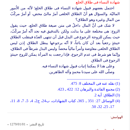
شهادة النساء فی طلاق الخلع
احتمل بعضهم قبول شهادة النساء فی طلاق الخلع؛ لأنّه من الاُمور
المالیّة. والسؤال هو أنّ الطلاق الخلعی أمرٌ مالیٌ محض، أو أمرٌ مرکّبٌ
من المال وغیره وهو الطلاق؟
لا شک فی أنَّ المال داخلٌ فی متن صیغة طلاق الخلع، حیث یقول
الزوج: هی مختلعة على ما بذلت. ولکن بالتدقیق فیه نجد أنَّه أمرٌ مرکّبٌ،
حیث یمکن للزوجة الرجوع فی البذل قبل أن تنتهی العدّة فینقلب الطلاق
حینئذٍ رجعیاً بعد أن کان بائناً، لا أنّه برجوعها یبطل الطلاق. إذن لیس
الطلاق الخلعی معاوضة وأمراً مالیاً محضاً. ولیس البذل شرطاً فی الطلاق،
وإنّما هو شرط فی عدم الرجوع، فإذا رجعت به المرأة یمکن للزوج حینئذٍ
الرجوع فی الطلاق.
وعلى هذا لا یمکننا إثبات قبول شهادة النساء فیه.
وصلّى الله على سیدنا محمدٍ وآله الطاهرین.
__________________________
(1) نقله عنه فی المختلف 8: 475.
(2) مجمع الفائدة والبرهان 12: 422 ـ 423.
(3) الطلاق: آیة 2.
(4) الوسائل 27: 351 ـ 365، کتاب الشهادات، ب24، ح2، 4، 5، 7، 8، 11،
17، 25، 32، 50.
الهوامش:
تاريخ النشر:
« 1279/01/01 »