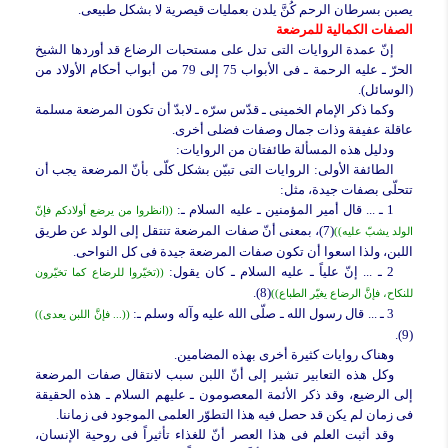
یصبن بسرطان الرحم کُنَّ یلدن بعملیات قیصریة لا بشکل طبیعی.
الصفات الکمالیة للمرضعة
إنّ عمدة الروایات التی تدل على مستحبات الرضاع قد أوردها الشیخ
الحرّ ـ علیه الرحمة ـ فی الأبواب 75 إلى 79 من أبواب أحکام الأولاد من
(الوسائل).
وکما ذکر الإمام الخمینی ـ قدّس سرّه ـ لابدّ أن تکون المرضعة مسلمة
عاقلة عفیفة وذات جمال وصفات فضلى أخرى.
ودلیل هذه المسألة طائفتان من الروایات:
الطائفة الأولى:
الروایات التی تبیّن بشکل کلّی بأنّ المرضعة یجب أن
تتحلّى بصفات جیدة، مثل:
1 ـ ... قال أمیر المؤمنین ـ علیه السلام ـ:
((انظروا من یرضع أولادکم فإنّ
(7)، بمعنى أنّ صفات المرضعة تنتقل إلى الولد عن طریق
الولد یشبّ علیه))
اللبن، ولذا اسعوا أن تکون صفات المرضعة جیدة فی کل النواحی.
2 ـ ... إنّ علیاً ـ علیه السلام ـ کان یقول:
((تخیّروا للرضاع کما تخیّرون
(8).
للنکاح، فإنَّ الرضاع یغیّر الطباع))
3 ـ ... قال رسول الله ـ صلّى الله علیه وآله وسلم ـ:
((... فإنَّ اللبن یعدی))
(9).
وهناک روایات کثیرة أخرى بهذه المضامین.
وکل هذه التعابیر تشیر إلى أنّ اللبن سبب لانتقال صفات المرضعة
إلى الرضیع، وقد ذکر الأئمة المعصومون ـ علیهم السلام ـ هذه الحقیقة
فی زمان لم یکن قد حصل فیه هذا التطوّر العلمی الموجود فی زماننا.
وقد أثبت العلم فی هذا العصر أنّ للغذاء تأثیراً فی روحیة الإنسان،