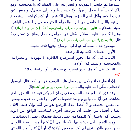
استرضاعها فلیختر الیهودیة والنصرانیة على المشرکة والمجوسیة. ومع
ذلک لا یسلّم الطفل إلیهنَّ، ولا یذهبن بالولد إلى بیوتهنَّ، ویمنعها عن
شرب الخمر وأکل لحم الخنزیر. ومثل الکافرة ـ أو أشد کراهة ـ استرضاع
الزانیة باللبن الحاصل من الزنا والمرأة المتولدة من زنا، فعن الباقر ـ
علیه السلام ـ:
(4)،
((لبن الیهودیة والنصرانیة والمجوسیة أحبّ إلیّ من ولد الزنا))
وعن الکاظم ـ علیه السلام ـ سُئل عن امرأة زنت هل یصلح أن تسترضع؟
قال:
(5).
((لا یصلح ولا لبن ابنتها التی ولدت من الزنا))
موضوع هذه المسألة هو آداب الرضاع، وفیها ثلاثة بحوث:
الأول:
الصفات الکمالیة للمرضعة.
الثانی:
فی أنّه هل یجوز استرضاع الکافرة: (الیهودیة، والنصرانیة،
والمجوسیة، والمشرکة)، أو لا؟.
الثالث:
فی أنّه هل یجوز استرضاع بنت الزنا أو الزانیة، أو لا؟
نکتة
إنَّ أفضل غذاء یمکن أن یحصل علیه الرضیع هو لبن أمّه، قال الرسول
الأعظم ـ صلّى الله علیه وآله ـ:
(6).
((لیس للصبی خیر من لبن أمّه))
وقد قرّر الإسلام هذه الحقیقة فی زمان لم یکن فیه هذا التطوّر الذی
نشاهده فی أیّامنا، والیوم وبعد تحقیقات کثیرة واختبارات عدیدة وصلوا
إلى نفس الحقیقة وأنَّ أفضل غذاء للرضیع هو لبن أمّه. وإنّ حلیب الأمّ ـ
أیضاً ـ أفضل من حلیب أی مرضعة أخرى، للتناسب الواقع بین الولد
وحلیب أمّه، باعتبار أنّ کلیهما من جنس بدنها، فیحملان نفس الخصائص.
ومن الأمور التی یذعن بها الأطباء هی أنَّ کثیراً من النساء اللواتی
یصبن بسرطان الثدی لم یکن یرضعن أولادهنَّ، أو أنَّ کثیراً من اللواتی