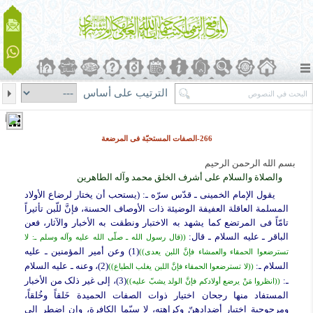
الترتيب على أساس
266-الصفات المستحبّة فی المرضعة
بسم الله الرحمن الرحیم
والصلاة والسلام على أشرف الخلق محمد وآله الطاهرین
یقول الإمام الخمینی ـ قدّس سرّه ـ: (یستحب أن یختار لرضاع الأولاد
المسلمة العاقلة العفیفة الوضیئة ذات الأوصاف الحسنة، فإنَّ للّبن تأثیراً
تامّاً فی المرتضع کما یشهد به الاختبار ونطقت به الأخبار والآثار، فعن
الباقر ـ علیه السلام ـ قال:
((قال رسول الله ـ صلّى الله علیه وآله وسلم ـ: لا
(1) وعن أمیر المؤمنین ـ علیه
تسترضعوا الحمقاء والعمشاء فإنَّ اللبن یعدی))
السلام ـ:
(2)، وعنه ـ علیه السلام
((لا تسترضعوا الحمقاء فإنَّ اللبن یغلب الطباع))
ـ:
(3)، إلى غیر ذلک من الأخبار
((انظروا مَنْ یرضع أولادکم فإنَّ الولد یشبّ علیه))
المستفاد منها رجحان اختیار ذوات الصفات الحمیدة خَلقاً وخُلقاً،
ومرجوحیة اختیار أضدادهنّ وکراهته، لا سیّما الکافرة، وإن اضطر إلى