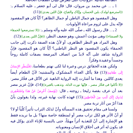
1 ـ ... عن محمد بن مروان، قال: قال لی أبو جعفر ـ علیه السلام ـ:
(11).
((استرضع لولدک بلبن الحسان، وإیّاک والقباح، فإنّ اللبن یعدی))
وهل المقصود هو جمال الباطن أو جمال الظاهر؟ أیّاً کان هو المقصود
فإنّه یدل على لزوم مراعاة الأولویات.
2 ـ ... قال رسول الله ـ صلّى الله علیه وآله وسلم ـ:
((لا تسترضعوا الحمقاء
وهی مؤنث أعمش، وهو ضعیف النظر،
(12).
ولا العمشاء))
((فإنَّ اللبن یعدی))
وهل المراد هو النظر الظاهری، أو لأنّ هذه الصفة ذکرت إلى جانب
الحمقاء یکون المقصود هو النظر الباطنی؟ أیّاً کان هو المقصود فإنَّ
الروایة شاهد على أنّه لابدّ من اتصاف المرضعة بصفات کاملة روحاً
وجسداً وعقیدة وفکراً.
ولتکن هذه الحقائق درس وعبرة لنا لکی نهتم بطعامنا،
(فَلْیَنظُرِ الإِنسَانُ
(13) فلا یأکل الغذاء المشکوک والمشتبه؛ لأنّ الطعام أیضاً
إِلَى طَعَامِهِ)
یعدی کاللبن. وهذا ما أشارت إلیه الروایة الناهیة عن الأکل فی فخّار مصر:
(14)، فإنّ عزیز مصر
((لا تأکلوا فی فخّار مصر... فإنّها تورث الذلة، وتذهب بالغیرة))
بعد أن عرف بقصة زلیخا ـ زوجته ـ قال:
(یُوُسفُ أَعْرِضْ عَنْ هَذَا واسْتَغْفِرِی
(15) فهذه کانت نهایة غیرته، ولذا یقولون بأنّ
لِذَنبِکِ إِنَّکِ کُنتِ مِنَ الْخَاطِئِینَ)
هذا أثرٌ من آثار تربة مصر.
ولسنا فی مقام تحقیق هذه المسألة وأنّ لذلک التراب تأثیراً کلّیاً أو لا؟
أو أنّ الأثر هو لکل تراب مصر أو لمنطقة خاصة منها؟ بل ما نریده فقط
هو الإشارة إلى أنّ للتغذیة أثراً مهمّاً، حتى بالنسبة للإناء الذی یؤکل فیه
قد یکون له أثر فی أخلاق الإنسان ومعنویاته.
وصلّى الله على سیدنا محمد وآله الطاهرین.