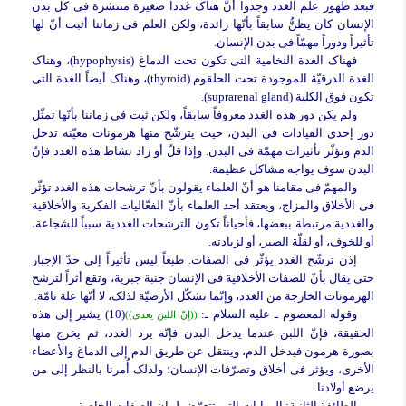
فبعد ظهور علم الغدد وجدوا أنَّ هناک غدداً صغیرة منتشرة فی کل بدن
الإنسان کان یظنُّ سابقاً بأنّها زائدة، ولکن العلم فی زماننا أثبت أنّ لها
تأثیراً ودوراً مهمّاً فی بدن الإنسان.
فهناک الغدة النخامیة التی تکون تحت الدماغ (
hypophysis
)، وهناک
الغدة الدرقیّة الموجودة تحت الحلقوم (
thyroid
)، وهناک أیضاً الغدة التی
تکون فوق الکلیة (
suprarenal gland
).
ولم یکن دور هذه الغدد معروفاً سابقاً، ولکن ثبت فی زماننا بأنّها تمثّل
دور إحدى القیادات فی البدن، حیث یترشّح منها هرمونات معیّنة تدخل
الدم وتؤثّر تأثیرات مهمّة فی البدن. وإذا قلّ أو زاد نشاط هذه الغدد فإنّ
البدن سوف یواجه مشاکل عظیمة.
والمهمّ فی مقامنا هو أنّ العلماء یقولون بأنّ ترشحات هذه الغدد تؤثّر
فی الأخلاق والمزاج، ویعتقد أحد العلماء بأنّ الفعّالیات الفکریة والأخلاقیة
والغددیة مرتبطة ببعضها، فأحیاناً تکون الترشحات الغددیة سبباً للشجاعة،
أو للخوف، أو لقلّة الصبر، أو لزیادته.
إذن ترشّح الغدد یؤثّر فی الصفات. طبعاً لیس تأثیراً إلى حدّ الإجبار
حتى یقال بأنّ للصفات الأخلاقیة فی الإنسان جنبة جبریة، وتقع أثراً لترشح
الهرمونات الخارجة من الغدد، وإنّما تشکّل الأرضیّة لذلک، لا أنّها علة تامّة.
وقوله المعصوم ـ علیه السلام ـ:
(10) یشیر إلى هذه
((إنّ اللبن یعدی))
الحقیقة، فإنّ اللبن عندما یدخل البدن فإنّه یرد الغدد، ثم یخرج منها
بصورة هرمون فیدخل الدم، وینتقل عن طریق الدم إلى الدماغ والأعضاء
الأخرى، ویؤثر فی أخلاق وتصرّفات الإنسان؛ ولذلک أُمرنا بالنظر إلى من
یرضع أولادنا.
الطائفة الثانیة:
الروایات التی تتعرّض لبیان الصفات الخاصة.