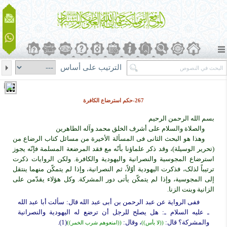
الترتيب على أساس
267-حکم استرضاع الکافرة
بسم الله الرحمن الرحیم
والصلاة والسلام على أشرف الخلق محمد وآله الطاهرین
وهذا هو البحث الثانی فی المسألة الأخیرة من مسائل کتاب الرضاع من
(تحریر الوسیلة)، وقد ذکر علماؤنا بأنّه مع فقد المرضعة المسلمة فإنّه یجوز
استرضاع المجوسیة والنصرانیة والیهودیة والکافرة. ولکن الروایات ذکرت
ترتیباً لذلک، فذکرت الیهودیة أوّلاً، ثم النصرانیة، وإذا لم یتمکّن منهما ینتقل
إلى المجوسیة، وإذا لم یتمکّن یأتی دور المشرکة. وکل هؤلاء یقدّمن على
الزانیة وبنت الزنا.
ففی الروایة عن عبد الرحمن بن أبی عبد الله قال: سألت أبا عبد الله
ـ علیه السلام ـ: هل یصلح للرجل أن ترضع له الیهودیة والنصرانیة
والمشرکة؟ قال:
، وقال:
(1).
((لا بأس))
((امنعوهم شرب الخمر))