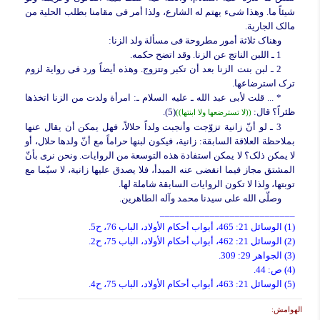
شیئاً ما. وهذا شیء یهتم له الشارع، ولذا أمر فی مقامنا بطلب الحلیة من
مالک الجاریة.
وهناک ثلاثة أمور مطروحة فی مسألة ولد الزنا:
1 ـ اللبن الناتج عن الزنا. وقد اتضح حکمه.
2 ـ لبن بنت الزنا بعد أن تکبر وتتزوج. وهذه أیضاً ورد فی روایة لزوم
ترک استرضاعها.
* ... قلت لأبی عبد الله ـ علیه السلام ـ: امرأة ولدت من الزنا اتخذها
ظئراً؟ قال:
(5).
((لا تسترضعها ولا ابنتها))
3 ـ لو أنّ زانیة تزوّجت وأنجبت ولداً حلالاً، فهل یمکن أن یقال عنها
بملاحظة العلاقة السابقة: زانیة، فیکون لبنها حراماً مع أنّ ولدها حلال، أو
لا یمکن ذلک؟ لا یمکن استفادة هذه التوسعة من الروایات. ونحن نرى بأنّ
المشتق مجاز فیما انقضى عنه المبدأ، فلا یصدق علیها زانیة، لا سیّما مع
توبتها، ولذا لا تکون الروایات السابقة شاملة لها.
وصلّى الله على سیدنا محمد وآله الطاهرین.
___________________________
(1) الوسائل 21: 465، أبواب أحکام الأولاد، الباب 76، ح5.
(2) الوسائل 21: 462، أبواب أحکام الأولاد، الباب 75، ح2.
(3) الجواهر 29: 309.
(4) ص: 44.
(5) الوسائل 21: 463، أبواب أحکام الأولاد، الباب 75، ح4.
الهوامش: