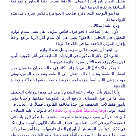
تحلیل النکاح بأنّ إجازة المولى اللاحقة تسبب حلیّة التجاوز والمواقعة
السابقة وارتفاع الحرمة عنها.
هذا هو التوجیه الذی ذکره صاحب (الجواهر) ـ قدّس سرّه ـ فی هذه
الروایات(3).
ویرد علیه إشکالان:
الأول:
یقال لصاحب (الجواهر) ـ قدّس سرّه ـ: هل تقبل بتمام لوازم
التحلیل فی التحلیل اللاحق؟ یعنی هل أنّ تمام آثار الزنا ترتفع واقعاً
بإجازة المولى اللاحقة بما فی ذلک حدّ الزنا؟
من البعید أن یلتزم ـ قدّس سرّه ـ بمثل هذه اللوازم.
الثانی:
أنّ الآثار المذکورة فی الروایات السابقة هی آثار تکوینیة للّبن،
فهل یمکن رفع هذه الآثار بمجرد إجازة تشریعیة؟
لا یمکن ذلک؛ لأنّ الزانی والزانیة کانا فی حالة طغیان وعصیان حین
انعقاد النطفة، وهذه الحالة تنتقل إلى النطفة وتصاحب الجنین، وهی
موجودة فی اللبن أیضاً، وهذه أمور تکوینیة لا یمکن رفعها بالحلیّة والإجازة
اللاحقة.
وأنا أتصوّر بأنّ الإمام ـ علیه السلام ـ یرید فی هذه الروایات التخفیف
شیئاً ما من قبح المسألة، لا رفع آثارها التکوینیة بتمامها. وأحیاناً یؤمر
بأمور فقط لأجل التخفیف من حدّة مخالفة القانون، فمثلاً: قال تعالى فی
قصة أیوب:
(4)، فأیوب ـ علیه السلام ـ
(وَخُذْ بِیَدِکَ ضِغْثاً فَاضْرِب بِهِ وَلا تَحْنَثْ)
کان قد نذر أن یضرب زوجته مائة سوط ـ بحسب ما تذکر الروایات فی
قضیة مذکورة فی کتب التفاسیر ـ فجاءه الخطاب الإلهی بأنّه خذ بدل ذلک
فی کفّک شیئاً من الحشیش أو أوراق النخل فارمها به، وما أُمر به لم یکن
نفس ما نذره علیه السلام، والعلّة فیه حفظ هیبة القانون وحریمه ولو