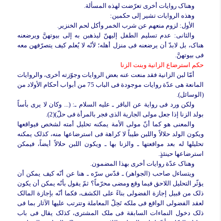
وهناک روایات أخرى تعرّضت لهذه المسألة.
وهذه الروایات تشیر إلى حکمین:
الأول:
لزوم منعهم عن شرب الخمر وأکل لحم الخنزیر.
والثانی:
عدم تسلیم الطفل إلیهنّ لیذهبن به إلى بیوتهنَّ ویرضعنه
هناک، بل لابدّ أن یرضعنه فی منزل أهله؛ لأنّه لا یُعلم کیف یتصرّفهن معه
فی بیوتهنَّ.
حکم استرضاع الزانیة وبنت الزنا
أمّا لبن الزانیة فقد منعت عنه بعض الروایات وجوّزته أخرى، والروایات
المانعة هی عدّة روایات موجودة فی الباب 75 من أبواب أحکام الأولاد من
(الوسائل).
ولکن ورد فی روایة عن الباقر ـ علیه السلام ـ: (... وکان لا یرى بأساً
بولد الزنا إذا جعل مولى الجاریة الذی فجر بالمرأة فی حلّ)(2).
والمعنى هو کما أنّ مولى الأمة یمکنه تحلیل أمته لشخص فیواقعها
ویکون الولد حلالاً واللبن طیباً لا کراهة فی استرضاعها منه، کذلک یمکنه
تحلیلها له بعد مواقعتها ـ والزنا بها ـ ویکون اللبن حلالاً أیضاً، فیمکن
استرضاعها حینئذٍ.
وهناک عدّة روایات أخرى بهذا المضمون.
ویتساءل صاحب (الجواهر) ـ قدّس سرّه ـ هنا عن أنّه کیف یمکن أن
یؤثّر التحلیل اللاحق فیما وقع ومضى محرّماً؟ ثمّ یقول بأنّه یمکن أن یکون
ذلک من قبیل إجازة الفضولی بناءً على الکشف، فکما أنّه بإجازة المالک
لعقد الفضولی الواقع فی ملکه تَحِلّ المعاملة وتترتب علیها الآثار بما فی
ذلک دخول النماءات السابقة فی ملک المشتری، کذلک یقال فی باب