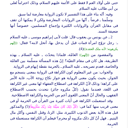
حتى على أولاد العم لا فقط على الأئمة علیهم السلام، وذلک احتراماً لعلی
بن أبی طالب علیه السلام.
وفیه:
أنّه بناء على هذا التفسیر لا تکون الروایة معارضة لما سبق.
وسلّمنا ـ فرضاً ـ أنّها من الروایات المعارضة ولکن لا یمکنها أن تقف
فی مقابل القرآن والروایات الکثیرة وإجماع المسلمین، خصوصاً أنها
ضعیفة السند.
2 ـ عن یونس بن یعقوب قال: قلت لأبی إبراهیم موسى ـ علیه السلام
ـ: رجل تزوّج امرأة فمات قبل أن یدخل بها، أتحل لابنه؟ فقال:
((إنّهم
(4).
یکرهونه؛ لأنه ملک العقدة))
والمقصود من
العامّة، فلماذا یتحدّث ـ علیه السلام ـ بهذه
((إنّهم))
الطریقة، هل کان فی مقام التقیّة؟ إنّ هذه المسألة مسلّمة بین العامّة
والخاصة، فعدم تصریحه ـ علیه السلام ـ بالحرمة نقطة إبهام فی الروایة.
والجواب:
من غیر المعلوم کون الکراهة فی الروایة بمعنى ینسجم مع
الجواز، بحیث یکون معنى الروایة هو جواز نکاح زوجة الأب، غایة الأمر
على کراهة؛ وذلک لأنّ الکراهة فی اصطلاح الفقهاء لها معنى غیر الکراهة
فی اللغة، فعندما نقول: (کلّ مکروه جائز) نتحدث بحسب الاصطلاح
الفقهی، والحال أنّ المعنى اللغوی أعم من الحرمة والکراهة الاصطلاحیة.
وقد استعملت الکراهة فی آیات کثیرة من القرآن فی الحرمة أو فی
معنى قریب منها کما فی:
(5) والمذکور
(کُلُّ ذَلِکَ کَانَ سَیِّئُهُ عِنْدَ رَبِّکَ مَکْرُوهاً)
قبل هذه الآیة بعض الذنوب الکبیرة، مثل: الزنا، وقتل النفس، وأکل مال
الیتیم... فهل أنّ کل ذلک مکروه أو محرم؟ فیعلم أن الکراهة مستعملة فی
الحرمة.