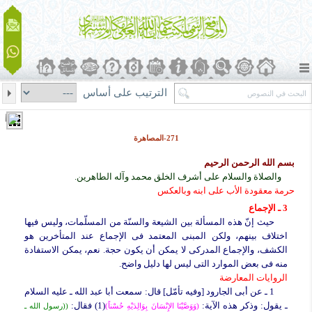
الترتيب على أساس
271-المصاهرة
بسم الله الرحمن الرحیم
والصلاة والسلام على أشرف الخلق محمد وآله الطاهرین.
حرمة معقودة الأب على ابنه وبالعکس
3 ـ الإجماع
حیث إنّ هذه المسألة بین الشیعة والسنّة من المسلّمات، ولیس فیها
اختلاف بینهم، ولکن المبنى المعتمد فی الإجماع عند المتأخرین هو
الکشف، والإجماع المدرکی لا یمکن أن یکون حجة. نعم، یمکن الاستفادة
منه فی بعض الموارد التی لیس لها دلیل واضح.
الروایات المعارضة
1 ـ عن أبی الجارود [وفیه تأمّل] قال: سمعت أبا عبد الله ـ علیه السلام
ـ یقول: وذکر هذه الآیة:
(1) فقال:
(وَوَصَّیْنَا الإِنْسَانَ بِوَالِدَیْهِ حُسْناً)
((رسول الله ـ