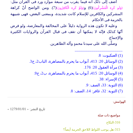
أضف إلى ذلک أنه فیما یقرب من سبعة موارد ورد فی القرآن مثل:
(6) و
(7). ومن الواضح أنّ کراهة
(وَلَو کَرِهَ الْمُشْرِکُونَ)
(وَلَوْ کَرِهَ الْکَافِرُونَ)
المشرکین والکافرین للإسلام کانت شدیدة، وبمعنى البغض، فهی شبیهة
بالحرمة فی الأحکام.
وعلیه لا تکون هذه الروایة دلیلاً على المخالفة والمعارضة، ولو فرض
أنّها کذلک فإنّه لا یمکنها أن تقف فی قبال القرآن والروایات الکثیرة
والإجماع.
وصلّى الله على سیدنا محمدٍ وآله الطاهرین.
_______________________
(1) العنکبوت: 8.
(2) الوسائل 20: 413، أبواب ما یحرم بالمصاهرة، الباب2، ح3.
(3) مرآة العقول 20: 176.
(4) الوسائل 20: 415، أبواب ما یحرم بالمصاهرة، ب2، ح9.
(5) الإسراء: 38.
(6) التوبة: 33، الصف: 9.
(7) التوبة: 32، غافر: 14، الصف: 8.
الهوامش:
تاريخ النشر:
« 1279/01/01 »
مواضيع ذات صلة
316-النکاح
315-هل یوجب اللواط اللاحق الحرمة أیضاً؟