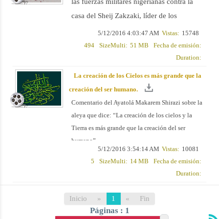
las fuerzas militares nigerianas contra la
casa del Sheij Zakzaki, líder de los
musulmanes shiítas de Nigeria y la
5/12/2016 4:03:47 AM
Vistas:
15748
masacre de los musulmanes shiítas en
494
SizeMulti:
51 MB
Fecha de emisión:
Duration:
Zaria.
La creación de los Cielos es más grande que la
creación del ser humano.
Comentario del Ayatolá Makarem Shirazi sobre la
aleya que dice: “La creación de los cielos y la
Tierra es más grande que la creación del ser
humano”.
5/12/2016 3:54:14 AM
Vistas:
10081
5
SizeMulti:
14 MB
Fecha de emisión:
Duration:
Inicio
»
1
«
Fin
Páginas : 1