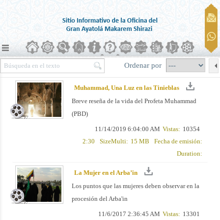
Ordenar por
Muhammad, Una Luz en las Tinieblas
Breve reseña de la vida del Profeta Muhammad
(PBD)
11/14/2019 6:04:00 AM
Vistas:
10354
2:30
SizeMulti:
15 MB
Fecha de emisión:
Duration:
La Mujer en el Arba’in
Los puntos que las mujeres deben observar en la
procesión del Arba'in
11/6/2017 2:36:45 AM
Vistas:
13301