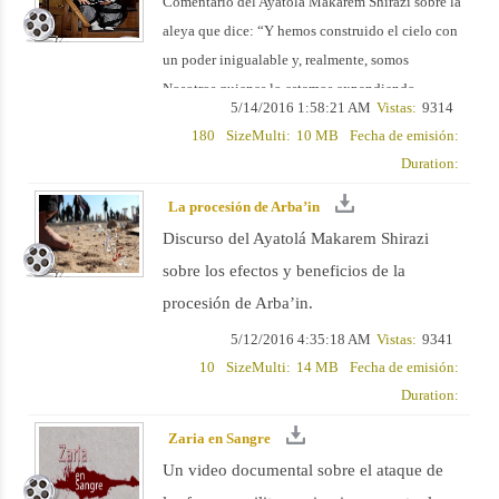
Comentario del Ayatolá Makarem Shirazi sobre la
aleya que dice: “Y hemos construido el cielo con
un poder inigualable y, realmente, somos
Nosotros quienes lo estamos expandiendo
5/14/2016 1:58:21 AM
Vistas:
9314
continuamente”.
180
SizeMulti:
10 MB
Fecha de emisión:
Duration:
La procesión de Arba’in
Discurso del Ayatolá Makarem Shirazi
sobre los efectos y beneficios de la
procesión de Arba’in.
5/12/2016 4:35:18 AM
Vistas:
9341
10
SizeMulti:
14 MB
Fecha de emisión:
Duration:
Zaria en Sangre
Un video documental sobre el ataque de