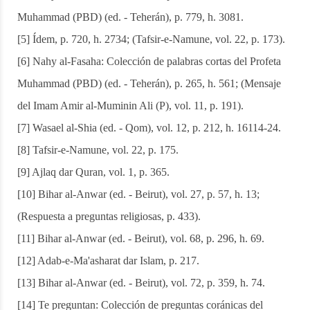
Muhammad (PBD) (ed. - Teherán), p. 779, h. 3081.
[5] Ídem, p. 720, h. 2734; (Tafsir-e-Namune, vol. 22, p. 173).
[6] Nahy al-Fasaha: Colección de palabras cortas del Profeta
Muhammad (PBD) (ed. - Teherán), p. 265, h. 561; (Mensaje
del Imam Amir al-Muminin Ali (P), vol. 11, p. 191).
[7] Wasael al-Shia (ed. - Qom), vol. 12, p. 212, h. 16114-24.
[8] Tafsir-e-Namune, vol. 22, p. 175.
[9] Ajlaq dar Quran, vol. 1, p. 365.
[10] Bihar al-Anwar (ed. - Beirut), vol. 27, p. 57, h. 13;
(Respuesta a preguntas religiosas, p. 433).
[11] Bihar al-Anwar (ed. - Beirut), vol. 68, p. 296, h. 69.
[12] Adab-e-Ma'asharat dar Islam, p. 217.
[13] Bihar al-Anwar (ed. - Beirut), vol. 72, p. 359, h. 74.
[14] Te preguntan: Colección de preguntas coránicas del