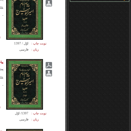
خان
تر 
ت
نوبت چاپ :
اوّل / 1397
زبان :
فارسی
پیام
بعد
خان
تر 
ت
نوبت چاپ :
1397/ اوّل
زبان :
فارسی