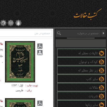
پیام
بعد
تالیفات معظم له
خان
کودک و نوجوان
تر 
زیر نظر معظم له
سایر کتب
ت
نوبت چاپ :
اوّل / 1397
مقالات
زبان :
فارسی
نشریات
پیام
سایر زبانها
بعد