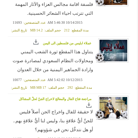
فلسفة اقامة مجالس العزاء والآثار المهمة
التي تترتب احياء الشعائر الحسينية.
10/14/2015 5:46:30 AM
عدد المتصفحين:
11693
مدة المقطع:
212
حجم الملف:
14.2 MB
تاريخ النشر:
عملاء ابليس من فلسطين الى اليمن
يتناول هذا المقطع ثورة الشعب اليمني
ومحاولات النظام السعودي لمصادرة صوت
وارادة الجماهير اليمنية من خلال العدوان
العسكري.
10/12/2015 5:42:02 AM
عدد المتصفحين:
10077
مدة المقطع:
292
حجم الملف:
17 MB MB
تاريخ النشر:
مراجعة فتاح الفال والمعالج لاخراج الجنّ لحلّ المشاكل
لا حقيقة للفال واخراج الجن أصلاً فليس
للجنِّ أيُّ علاقةٍ بنا، وليس لنا أيُّ علاقةٍ بهم..
أو هل نتدخَّل نحن في شؤونهم؟