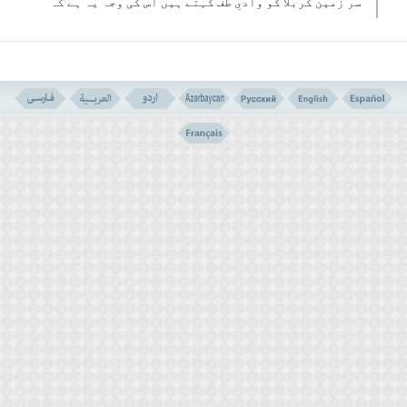
سر زمین کربلا کو وادیِ طف کہتے ہیں اس کی وجہ یہ ہے کہ
وہ فرات کے کنارے پر واقع ہے ۔
اس کے بعد ہرکم چیز پر طفیف کا اطلاق ہوتاہے ۔ اسی طرح
وہ پیمانہ جولبریز نہ ہو ، وہاں بھی یہی لفظ بولا
جاتا ہے ۔
اس کے بعد یہ لفظ کم تولنے کےلئے استعمال ہوا ہے
خواہ وہ کسی شکل و صورت کا ہو ۔
” ویل “ یہاں شر، و غم اندوہ ، ہلاکت یا دردناک عذاب یا
جہنم کی سخت جلانے والی وادی کے معنوں میں ہے عام طور
پر یہ لفظ نفرین کرنے اور کسی چیز کی قباحت کو بیان
کرنے کے لئے استعمال ہوتاہے ، یا یہ کہ ایک مختصر سی
تعبیر ہے جو بہت سے مفاہیم کو چاہتی ہے ۔
قابل توجہ یہ ہے کہ ایک روایت میں امام جعفر صادق علیہ السلام
سے منقول ہے کہ خد انے لفظ ویل قرآن میں کسی شخص کے لئے
استعمال نہیں کیا مگر یہ کہ اس کو کافر کہا ہے (
فویل للذین
کفروا من مشھد یوم عظیم
)
”وائے ہے کافروں پر عظیم دن کے مشاہدہ سے “۱ ( مریم ۔ ۳۷)
اس روایت سے معلوم ہوتاہے کہ کم تولنے سے کفر کی بو