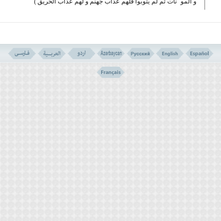
و الموٴ نات ثم لم یتوبوا فلھم عذاب جھنم و لھم عذاب الحریق
)
”
فتنوا
“ ” فتن“ ( بروزن متن)اور فتنہ کے مادہ سے اصل
میں سونے کو آگ میں ڈالنے کے معنی میں ہے تاکہ اس کو
پرکھاجاسکے اور کھرا کھوٹا قرار دیا جاسکے ۔ اس کے
بعد یہ مادہ (
فتنہ
) آز مائش ، عذاب و عقاب ، گمراہی
اور شرک کے معنی میں بھی استعما ل ہوا ہے اور زیر بحث
آیت میں عذاب، آزار اور تشدد کے معنی میں ہے ۔
اس کی نظیر سورہ ذاریات کی آیت ۱۳۔ ۱۴ میں بھی آئی ہے (
یوم ھم علی النار یفتنون ذوقوا فتمتکم ھٰذا الذی
کنتم بہ تستعجلون
) ” وہی دن جس دن وہ آگ میں جلائے
جائیں گے اور ان سے کہیں گے کہ عذاب کا مزہ چکھو ۔ یہ
وہی چیز ہے جس کے بارے میں تمہیں جلدی تھی “۔”
ثم لم
یتوبوا
“ کا جملہ بتا تا ہے کہ توبہ کا راستہ اس قسم
کا تشدد کرنے والوں کے لئے بھی کھلا ہو اہے اور یہ چیز
بتاتی ہے کہ پروردگار عالم گناہ گاروں پر کتنا رحم
کرنا چاہتاہے ۔
ضمناً یہ مکہ کے لوگوں کے لئے تنبیہ ہے کہ وہ جلد از
جلد مومنین کو آزار پہنچانے اور تکلیف دینے سے باز