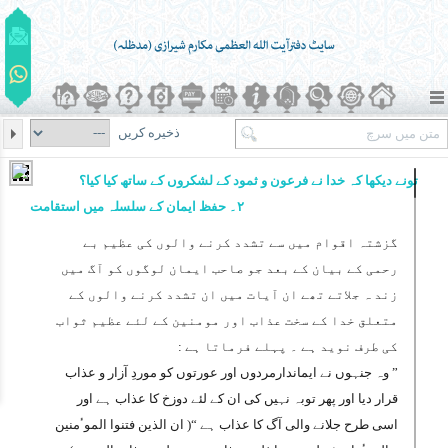
ذخیره کریں
تونے دیکھا کہ خدا نے فرعون و ثمود کے لشکروں کے ساتھ کیا کیا؟
۲۔ حفظ ایمان کے سلسلہ میں استقامت
گزشتہ اقوام میں سے تشدد کرنے والوں کی عظیم بے
رحمی کے بیان کے بعد جو صاحب ایمان لوگوں کو آگ میں
زند ہ جلاتے تھے ان آیات میں ان تشدد کرنے والوں کے
متعلق خدا کے سخت عذاب اور مومنین کے لئے عظیم ثواب
کی طرف نوید ہے ۔ پہلے فرماتا ہے :
” وہ جنہوں نے ایماندارمردوں اور عورتوں کو موردِ آزار و عذاب
قرار دیا اور پھر توبہ نہیں کی ان کے لئے دوزخ کا عذاب ہے اور
اسی طرح جلانے والی آگ کا عذاب ہے “(
ان الذین فتنوا الموٴمنین