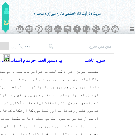
ذخیره کریں
سورہ غاشیہ
وہ دستور العمل جو تمام آسمانی کتب می
یقینا مومن افراد کے لئے یہ قرآنی محاسبہ ، جومند
بالا آیات میں آیاہے اور جو دنیا و آخرت کے موازنے 
سلسلہ میں ہے ، جس میں یہ بتایا گیا ہے کہ آخرت بہت
او ر زیادہ پائیدار ہے، مکمل طور پر واضح ہے ۔ لیک
کے باوجود مومن اکثر اوقات اپنے علم و آگاہی کو ا
قدموں تلے روندتا ہے اور گناہوں کا ارتکاب کرتاہے
اس سوال کے جواب میں ایک ہی جملہ دیا جاسکتا ہے کہ 
سب ان خواہشات کے نتیجے میں ہوتاہے جن کا انسان کے
وجود پر غلبہ ہوتاہے اور خواہشات کے غلبہ کا سر چ