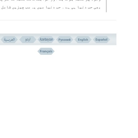
بھی حب دنیا ہی ہے ۔ حب دنیا میں یہ سب چیزیں شامل 
:۔
حب مال ، حب مقام ، شہوت جنسی ، تفوّق طلبی ، تن پرور
جذبہٴ انتقام اور اسی قسم کے دیگر امور جو انسان 
روح میں کبھی کبھی اس قسم کاطوفان بر پا کردیتے ہ
کہ اس کی تمام معلومات کو بر باد کردیتے ہیں، یہاں
کہ بعض اوقات ا س کی حس تشخیص ہی کو ختم کردیتے ہیں
کے نتیجے میں وہ دنیاکی زندگی کو آخرت پر ترجیح
دیتاہے ۔
یہ جو بعض اسلامی رویات میں بارہا حب دنیا کو تمام گناہوں ک
چشمہ بتایا گیا ہے یہ ایک حقیقت واقعی ہے ، جسے ہم نے خود 
زندگی اور دوسروں کی زندگی میں بار ہا آزمایا ہے ۔ اسی بناپر
کی جڑوں کو کاٹنے کے لئے اس کے علاوہ اور کوئی چارہ کار نہیں
کہ ہم دنیا کی محبت اور ا س کے عشق کو دل سے باہر نکال دی
ہمیں چاہئیے کہ ہم دنیا کو ایک وسیلہ ، رہگزر ، پل
کھیتی سمجھیں ۔ یہ ممکن نہیں ہے کہ دنیا کے عاشق ،
دورا ہے پر کھڑے ہیں ، یعنی متاع دنیا کے حصول اور