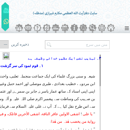
ذخیره کریں
۳۔ تہذیب نفس ایک عظیم خدائی وظیفہ ہے
۱۔ قوم ثمود کی سر گزشت کا خلاصہ
شیعہ و سنی بزرگ علماء کی ایک جماعت منجملہ ثعلبی، واحدی
ابن مردویہ، خطیب بغدادی ، طبری موصلی اور احمد حنبل وغیر
اپنی اپنی اسناد کے ساتھ عمار یاسر ۻ جابر بن سمرہۻ اور عثما
بن صہیب کی وساطت سے پیغمبر اکرم صلی اللہ علیہ و آلہ وس
سے اس طرح نقل کیا ہے کہ آپ نے علی علیہ السلام سے فرمایا
”
یا علی
!
اشقی الاولین عاقر الناقة، اشقی الاٰخرین قاتلک، و فی
روایة من یخضب ھٰذہ من ھٰذا
:
” اے علی ! پہلے لوگوں میں سے بد بخت ترین شخص وہ تھ