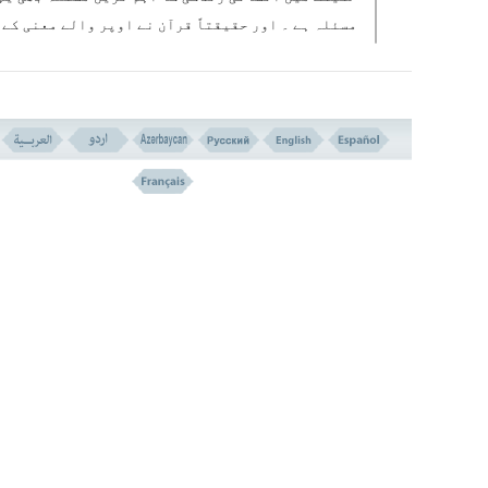
مسئلہ ہے ۔ اور حقیقتاً قرآن نے اوپر والے معنی کے
ساتھ مفہوم کو واضح کردیا ہے کہ انسان کی نجات ور
گاری تصورات اور خیالوں کی مرہون منت نہیں ہے ، نہ
مال و ثروت اور مقام و منصب کے سایہ میں اور نہ ہی
دوسرے اشخاص کے اعمال کے ساتھ وابستہ ہے ۔ ( جیساک
عیسائی خیال کرتے ہیں کہ ہر شخص کی نجات عیسیٰ مسیح
فداکاری کی مرہون منت ہے ) اور نہ ہی اس قسم کی دوس
باتوں میں ۔ بلکہ نجات انسانی ایمان و عمل صالح کے
سایہ میں روح و جان کی پاکیزگی اور بلندی کی مرہون
منت ہے ۔
انسان کی بد بختی اورشکست بھی نہ ہو تو اجباری قض
قدر میں ہے ، اور نہ ہی الزامی سر نوشتوں میں ، او 
ہی دوسروں کے لئے ہوئے کاموں میں ، بلکہ وہ صرف او
صرف گناہ کی آلودگی سے بچے رہنے میں ہے اور تقویٰ ک
راہ اختیار کرنے میں ہے ۔
تاریخوں میں آیا ہے کہ عزیز ِ مصر کی بیوی ( زلیخا) نے ، جب 
خزانوں کے مالک اور سرزمین ِ مصر کے حاکم بن گئے ، ان سے مل