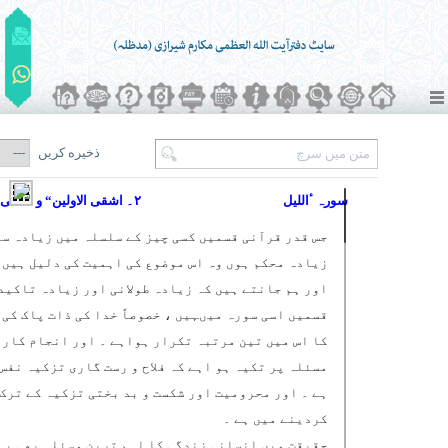
ذخیره کریں
سورہ ٴاللیل
۲۔ اشقی الاولین“ و اشقی الاٰخرین“
جس قدر قرآنی قسمیں کسی چیز کے سلسلہ میں زیادہ سے
زیادہ محکم ہوں وہ اس موضوع کی اہمیت کی دلیل ہیں 
اور ہم جانتے ہیں کہ زیادہ طولانی اور زیادہ تاکید
قسمیں اسی سورہ میںہیں ، خصوصاً خدا کی ذات پاک کی 
کا اس میں تین مرتبہ تکرار ہواہے ۔ اور انجام کار 
مسئلہ پر تکیہ ہو اہے کہ فلاح و رست گاری تزکیہ نفس
ہے ۔ اور محرومیت اور شکست و بد بختی تزکیہ کے ترک
کردینے میں ہے ۔
حقیقت میں انسانی زندگی کا اہم ترین مسئلہ بھی یہ