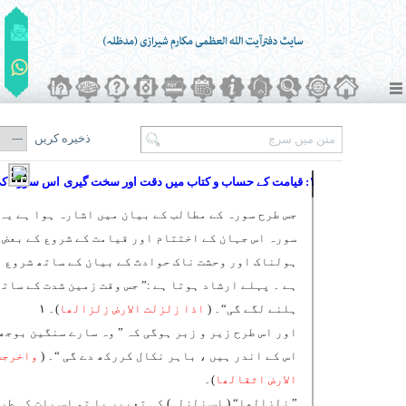
ذخیره کریں
۱: قیامت کے حساب و کتاب میں دقت اور سخت گیری
اس سورہ کی
جس طرح سورہ کے مطالب کے بیان میں اشارہ ہوا ہے یہ
سورہ اس جہان کے اختتام اور قیامت کے شروع کے بعض
ہولناک اور وحشت ناک حوادث کے بیان کے ساتھ شروع 
ہے ۔ پہلے ارشاد ہوتا ہے :” جس وقت زمین شدت کے ساتھ
ہلنے لگے گی“۔ (
اذا زلزلت الارض زلزالھا
)۔ ۱
اور اس طرح زیر و زبر ہوگی کہ ” وہ سارے سنگین بوجھ
اس کے اندر ہیں ، باہر نکال کررکھ دے گی “۔ (
واخرجت
الارض اثقالھا
)۔
” زلزالھا“ ( اس زلزلہ) کی تعبیر یا تو اس بات کی طر