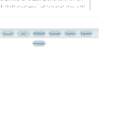
اشارہ ہے کہ اس دن سارا کرہٴ زمین لرزنے لگے گا۔ (
زلزلوں کے برخلاف جو سب کے سب کسی خاص موضع یا علاقہ
ہوتے ہیں )۔ اور زلزلہٴ معہود یعنی زلزلہٴ قیامت 
طرف اشارہ ہے۔ ۲
/
۳
اس بارے میں کہ ” اثقال “ ( سنگین بوجھ) سے کیا مراد ہے ، م
نے متعد د تفاسیر بیان کی ہیں ، بعض نے تو یہ کہا ہے کہ اس 
مراد انسان ہیں جو قیامت کے زلزلہ سے قبروں کے اندر سے باہ
اچھل پڑیں گے ، جیسا کہ سورہٴ انشقاق کی آیہ۴ میں آیا ہے ۔
”القت مافیھا وتخلّت“
اور بعض نے یہ کہا ہے کہ وہ اپنے اندرونی خزانوں کو باہر پھین
گی۔ اور بے خبر دنیا پرستوں کے لئے حسرت کا سبب بنے گی۔ ۴
یہ احتمال بھی ہے کہ اس سے مراد زمین کے اندر بہہن
والے بھاری مواد کو باہر پھینکنا ہے جن کی کچھ مق
عام طور پر آتش فشانی اور زلزلوں کے وقت باہر نکل
ہے
عالم کے اختتام پر جو کچھ زمین کے اندر ہے وہ اس ز
عظیم کے بعد باہر آجائے گا ۔