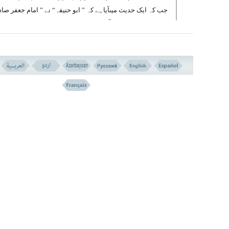
جب کہ ایک حدیث میںآیاہے کہ ” ابو حنیفہ“ نے ” امام جعفر صا
علیہ السلام سے اس آیت کی تفسیر کے بارے میں سوال کیا تو ا
علیہ السلام نے اس کے سوال کو اسی کی طرف پلٹا کر فرمایا: ت
نظریہ کے مطابق نعیم سے مراد کیاہے “؟
اس نے عرض کیا : غذا ہے اور کھانا اور ٹھنڈا پانی ہے
آپ نے فرمایا: اگرخدا قیامت کے دن تجھے اپنی بار گ
میں اس لیے کھڑا کرے کہ وہ ہر اس لقمہ کا جو تونے
کھایا ہے ، اور اور ہر اس گھونٹ کاجو تونے پیا ہے ،
تجھ سے سوال کرے، پھر تو تجھے وہاں بہت زیادہ دیر 
ٹھہر نا پڑے گا“ ! اس نے عرض کیا : نعیم کیا ہے “؟
آپ نے فرمایا:” وہ ہم اہل بیت ہیں کہ خد انے ہمارے 
ذریعے اپنے بندوں کو نعمت عطا کی ہے اور ان کے در 
اختلاف کے بعد الفت بخشی ہے ، ان کے دلوں کو ہماری و
سے آپس میںجوڑ دیا ہے اور انہیں ایک دوسرے کا بھا
بنایا جبکہ وہ ایک دوسرے کے دشمن تھے ۔ اور ہمارے 
ذریعے انہیں اسلام کی طرف ہدایت کی ہے “۔۔۔۔۔ ہاں !
نعیم پیغمبر اسلام صلی اللہ علیہ و آلہ وسلم اور ان