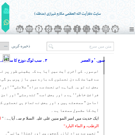
ذخیره کریں
سورہٴ و العصر
۳۔ سب لوگ دوزخ کا مشاہدہ کریں گے
اس سورہ کی آخری آیت میں آیا ہے کہ یقینی طور پر تم
سے قیامت کے دن نعمتوں کے بارے میں با ز پرس ہو گی،
بعض نے تو یہ کہاہے اس نعمت سے مراد” سلامتی“ ‘ اور ”
فراغتِ خاطر‘ ‘ ہے ، اور بعض اسے ” تندرستی“ اور امن 
امامن “ سمجھتے ہیں ، اور بعض نے تمام ہی نعمتوں کو
آیت کا مشمول سمجھا ہے ۔
ایک حدیث میں امیر المو منین علی علیہ السلا م سے آیاہے : ”
ا
الرطب، و الماء البارد“
” نعیم سے مراد تازہ کھجوریں اور ٹھنڈا پانی “۔