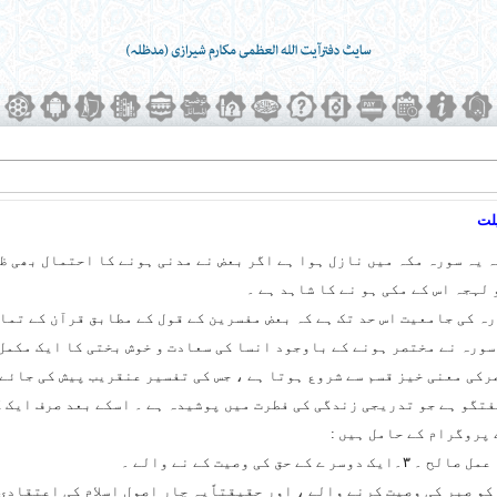
لت
ہ یہ سورہ مکہ میں نازل ہوا ہے اگر بعض نے مدنی ہونے کا احتمال بھی 
 لہجہ اس کے مکی ہو نے کا شاہد ہے ۔
 کی جامعیت اس حد تک ہے کہ بعض مفسرین کے قول کے مطابق قرآن کے تمام
سورہ نے مختصر ہونے کے باوجود انسا کی سعادت و خوش بختی کا ایک مکمل
رکی معنی خیز قسم سے شروع ہوتا ہے ، جس کی تفسیر عنقریب پیش کی جائے 
فتگو ہے جو تدریجی زندگی کی فطرت میں پوشیدہ ہے ۔ اسکے بعد صرف ایک گر
پروگرام کے حامل ہیں :
 کو صبر کی وصیت کرنے والے ، اور حقیقتاًیہ چار اصول اسلام کی اعتقاد