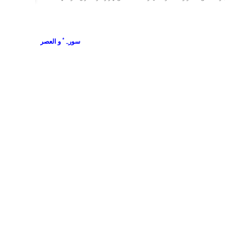
سورہٴ و العصر