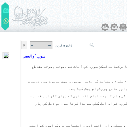
ذخیره کریں
سورہٴ و العصر
ظاہرکیاہے لیکن سورہ کی آیات کے چھوٹے چھوٹے مقاطع
 علوم و مقاصد کا خلاصہ اس سورہ میں موجود ہے ۔ دوسرے
 اور جامع پروگرام پیش کیا ہے ۔
گی ، اس کے بعد تمام انسانوں کے زیاں کار اور خسارے
وہ کو اس اصل کلی سے جدا کرتا ہے ، جو ذیل کی چار
ی و عملی ، اور انفرادی و اجتماعی پروگراموں کو اپنے