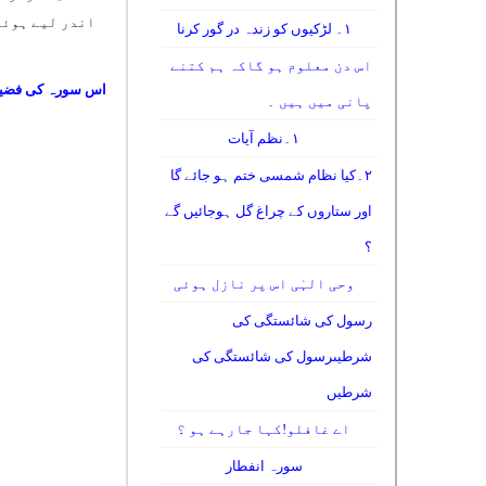
اندر لیے ہوئے
۱۔ لڑکیوں کو زندہ در گور کرنا
اس دن معلوم ہو گاکہ ہم کتنے
اس سورہ کی فضی
پانی میں ہیں ۔
۱۔نظم آیات
۲۔کیا نظام شمسی ختم ہو جائے گا
اور ستاروں کے چراغ گل ہوجائیں گے
؟
وحی الہٰی اس پر نازل ہوئی
رسول کی شائستگی کی
شرطیںرسول کی شائستگی کی
شرطیں
اے غافلو!کہا جارہے ہو ؟
سورہ انفطار