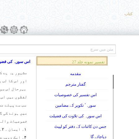
کتاب
اس سورہ کی فضی
تفسیر نمونه جلد 27
مشہور یہ ہے ک
مقدمه
اور اس کا لب و
گفتار مترجم
بہرحال اس سورہ
اس تفسیر کی خصوصیات
لفظوں میں اس 
سب سے پہلے عص
سورہٴ تکویر کے مضامین
میں ہونے کی گ
اس سورہ کی تلاوت کی فضیلت
خصوصیات والے 
جس دن کائنات کے دفتر کو لپیٹ
۱۔ ایمان ۔ ۲۔ عمل صالح ۔ ۳۔ایک دوسر ے کے حق کی وصیت کے نے والے ۔
دیاجائے گا
۴۔ ایک دوسرے