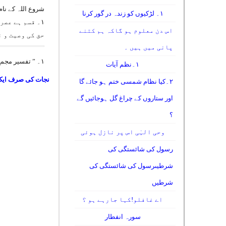
شروع اللہ کے نا
۱۔ لڑکیوں کو زندہ در گور کرنا
اس دن معلوم ہو گاکہ ہم کتنے
حق کی وصیت و 
پانی میں ہیں ۔
۱۔ ” تفسیر مجمع البیان “ جلد۱۰ ص ۵۴۵۔
۱۔نظم آیات
نجات کی صرف ایک
۲۔کیا نظام شمسی ختم ہو جائے گا
اور ستاروں کے چراغ گل ہوجائیں گے
؟
وحی الہٰی اس پر نازل ہوئی
رسول کی شائستگی کی
شرطیںرسول کی شائستگی کی
شرطیں
اے غافلو!کہا جارہے ہو ؟
سورہ انفطار