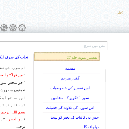
کتاب
نجات کی صرف ایک
تفسیر نمونه جلد 27
اس سورہ کی فضی
مقدمه
”
من قراٴ“ و العص
گفتار مترجم
” جو شخص سور
اس تفسیر کی خصوصیات
نعمتوں سے روشن 
اور یہ تو آپ 
سورہٴ تکویر کے مضامین
کرے گا، نہ کہ
اس سورہ کی تلاوت کی فضیلت
بسم اللہ الرحمن
جس دن کائنات کے دفتر کو لپیٹ
۱۔
و العصر
۔ ۲۔
ترجمہ
دیاجائے گا