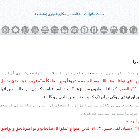
 راہ
لت کے بارے میں امام جعفر صادق علیہ السلام سے ایک حدیث میں آیا ہے :
ر “ فی نوافلہ بعثہ اللہ یوم القیامة مشروفاً وجھہ ضاحکاً سنّة قریرة عینہ حتیٰ ید خل 
ہٴ
”و العصر“
کو نافلہ نمازوں میں پڑھے گا، خدا اسے قیامت کے دن اس حالت میں اٹھائے
اورٹھنڈی ہوگی یہاں تک کہ وہ جنت میں داخل ہو گا۔ ۱
کو معلوم ہی ہو گاکہ یہ سب اعزاز و افتخار اور سرور و شادمانی اس شخص
 صرف پڑھنے پر ہی قناعت کرے ۔
 الرحیم
انّ الانسان لفی خسر۔
۳۔
الا الذین اٰمنوا و عملوا ال صالحاتِ و تو اصوبالحق و تواصوا 