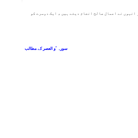
 ۳۔ سوائے ان کے جو ایمان لائے اور انہوں نے اعمال صالح انجام دیئے ہیں ، ایک دوسرے کو
سورہ ٴو العصر کے مطالب