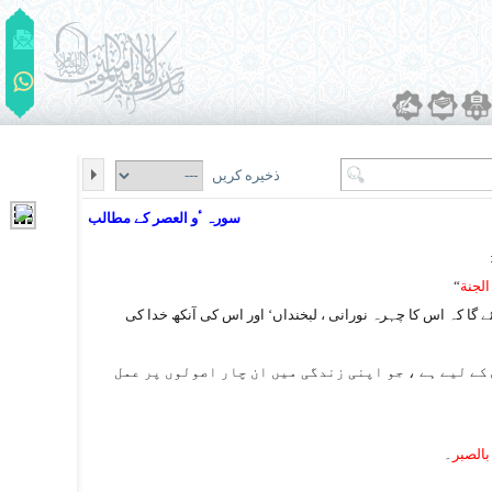
ذخیره کریں
سورہ ٴو العصر کے مطالب
الجنة
“
 گا کہ اس کا چہرہ نورانی ، لبخنداں‘ اور اس کی آنکھ خدا کی
 کے لیے ہے ، جو اپنی زندگی میں ان چار اصولوں پر عمل
بالصبر
۔