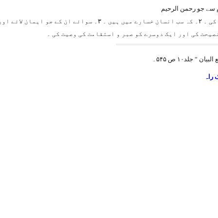
م سے جو رحمن الرحیم
۱۔ قسم ہے عصر کی ۔ ۲۔ کہ سب انسان خسارے میں ہیں ۔
نصیحت کی اور ایک دوسرے کو صبر و استقامت کی وصیت کی ۔
 راہ