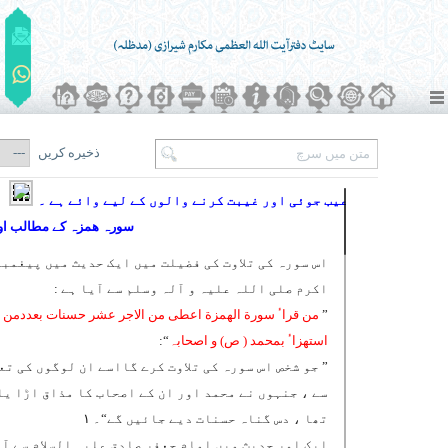
ذخیره کریں
عیب جوئی اور غیبت کرنے والوں کے لیے وائے ہے ۔
سورہ ھمزہ کے مطالب او
اس سورہ کی تلاوت کی فضیلت میں ایک حدیث میں پیغمبر
اکرم صلی اللہ علیہ و آلہ وسلم سے آیا ہے :
”
من قراٴ سورة الھمزة اعطی من الاجر عشر حسنات بعددمن
استھزاٴ بمحمد ( ص) و اصحابہ
“:
” جو شخص اس سورہ کی تلاوت کرے گااسے ان لوگوں کی تع
سے ، جنہوں نے محمد اور ان کے اصحاب کا مذاق اڑا یا
تھا ، دس گناہ حسنات دیے جائیں گے“۔ ۱
ایک اور حدیث میں امام جعفر صادق علیہ السلام سے آ