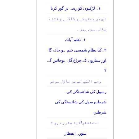
۱۔ لڑکیوں کو زندہ در گور کرنا
اس دن معلوم ہو گاکہ ہم کتنے
پانی میں ہیں ۔
۱۔نظم آیات
۲۔کیا نظام شمسی ختم ہو جائے گا
اور ستاروں کے چراغ گل ہوجائیں گے
؟
وحی الہٰی اس پر نازل ہوئی
رسول کی شائستگی کی
شرطیںرسول کی شائستگی کی
شرطیں
اے غافلو!کہا جارہے ہو ؟
سورہ انفطار