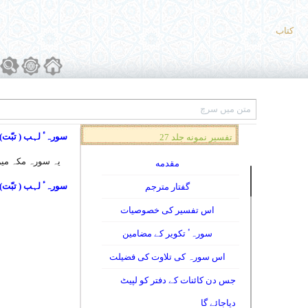
کتاب
سورہٴ لہب ( تبّت
تفسیر نمونه جلد 27
یہ سورہ مکہ میں نازل 
مقدمه
سورہٴ لہب ( تبّت
گفتار مترجم
اس تفسیر کی خصوصیات
سورہٴ تکویر کے مضامین
اس سورہ کی تلاوت کی فضیلت
جس دن کائنات کے دفتر کو لپیٹ
دیاجائے گا