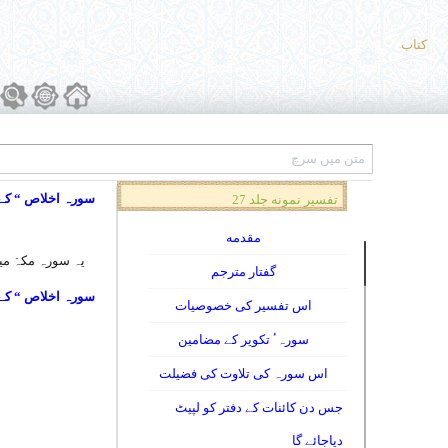
کتاب
سورہ اخلاص “ کے
تفسیر نمونه جلد 27
مقدمه
یہ سورہ مکہّ میں ناز
گفتار مترجم
سورہ اخلاص “ کے
اس تفسیر کی خصوصیات
سورہٴ تکویر کے مضامین
اس سورہ کی تلاوت کی فضیلت
جس دن کائنات کے دفتر کو لپیٹ
دیاجائے گا