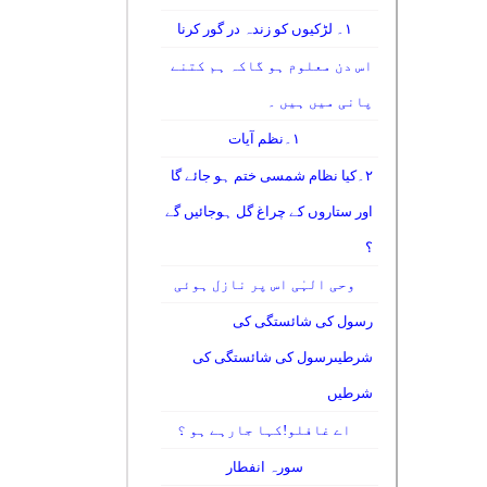
۱۔ لڑکیوں کو زندہ در گور کرنا
اس دن معلوم ہو گاکہ ہم کتنے
پانی میں ہیں ۔
۱۔نظم آیات
۲۔کیا نظام شمسی ختم ہو جائے گا
اور ستاروں کے چراغ گل ہوجائیں گے
؟
وحی الہٰی اس پر نازل ہوئی
رسول کی شائستگی کی
شرطیںرسول کی شائستگی کی
شرطیں
اے غافلو!کہا جارہے ہو ؟
سورہ انفطار