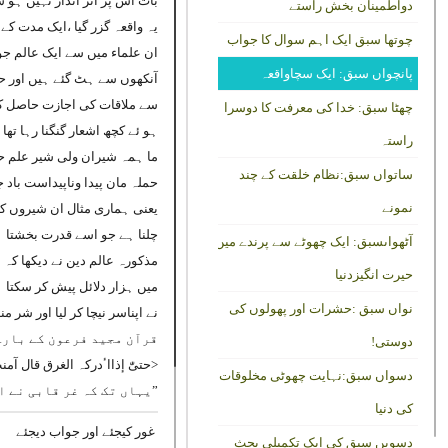
بات اس پر اثر انداز نہیں ہو 
دواطمینان بخش راستے
یہ واقعہ گزر گیا ،ایک مدت کے 
چوتھا سبق ایک اہم سوال کا جواب
ان علماء میں سے ایک عالم ج
پانچواں سبق: ایک سچاواقعہ
آنکھوں سے ہٹ گئے ہیں اور ح
سے ملاقات کی اجازت حاصل کی 
چھٹا سبق: خدا کی معرفت کا دوسرا
ہو ئے کچھ اشعار گنگنا رہا تھا
راستہ
ما ہمہ شیران ولی شیر علم حمل
ساتواں سبق:نظام خلقت کے چند
حملہ مان پیدا وناپیداست باد ج
نمونے
یعنی ہماری مثال ان شیروں کے
چلنا ہے جو اسے قدرت بخشتا 
آٹھواںسبق: ایک چھوٹے سے پرندے میں
مذکورہ عالم دین نے دیکھا کہ 
حیرت انگیزدنیا
میں ہزار دلائل پیش کر سکتا 
نواں سبق :حشرات اور پھولوں کی
نے اپناسر نیچا کر لیا اور شر م
قرآن مجید فرعون کے بارے
دوستی!
<حتیّٰ إذااٴدرکہ الغرق قال آمنت اٴ
دسواں سبق:نہایت چھوٹی مخلوقات
”یہاں تک کہ غر قابی نے ا
کی دنیا
غور کیجئے اور جواب دیجئے
دسویں سبق کی ایک تکمیلی بحث