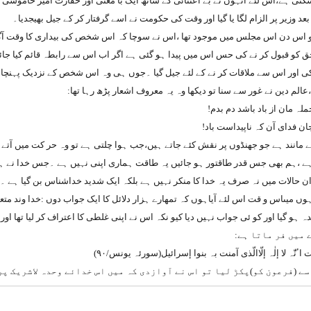
سکتی ہے،اس لئے انہوں نے بے اعتنائی کے ساتھ ایک با معنی اور حقارت آمیز خاموشی 
بعد وزیر پر الزام لگا یا گیا اور وقت کی حکومت نے اسے گرفتار کر کے جیل بھیجدیا۔
و اس دن اس مجلس میں موجود تھا ،اس نے سوچا کہ اس شخص کی بیداری کا وقت آگیا 
ق کو قبول کر نے کی حس اس میں پیدا ہو گئی ہے اگر اب اس سے رابطہ قائم کیا ج
اور اس سے ملاقات کر نے کے لئے جیل گیا ۔جوں ہی وہ اس شخص کے نزدیک پہنچا تو ل
 ،عالم دین نے غور سے سنا تو دیکھا وہ یہ معروف اشعار پڑھ رہا تھا:
ہ مان از باد باشد دم بدم!
ان فدای آن کہ ناپیداست باد!
 مانند ہے جو جھنڈوں پر نقش کئے جاتے ہیں،جب ہوا چلتی ہے تو وہ حر کت میں آتے ہ
ہے ،ہم بھی جس قدر طاقتور ہو جائیں یہ طاقت ہماری اپنی نہیں ہے ۔جس خدا نے
ان حالات میں نہ صرف یہ خدا کا منکر نہیں ہے بلکہ ایک شدید خداشناس بن گیا ہے ۔ا
ہوں میںاس و قت اس لئے آیاہوں کہ تمھارے ہزار دلائل کا ایک جواب دوں :خدا وند م
ندہ ہو گیا اور کو ئی جواب نہیں دیا کیو نکہ اس نے اپنی غلطی کا اعتراف کر لیا تھا اور
 میں فر ماتا ہے:
نّٰہ لا إلٰہ إلّاالّذی آمنت بہ بنوا إسرائیل
(سورئہ یونس/۹۰)
سے (فرعون کو)پکڑ لیا تو اس نے آوازدی کہ میں اس خدائے وحدہ لاشریک پر