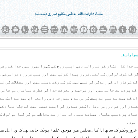
سرا راستہ
ے خدا کا انکار کر نے والے بھی اپنی روح کی گہرائیوں میں خدا کے وجو
ر کم ظرف لوگوں کے لئے۔غرور پیدا کرتی ہیں اور یہی غرور ،فراموشی ک
ے طوفان اس کی زندگی کو تہس نہس کر کے رکھ دیتے ہیں اور مشکلات کی تن
کے پردے ہٹ جاتے ہیں اور توحید و معرفت خدا کی فطرت نمایاں ہو جاتی 
د کے بہت سے نمو نے پیش کرتی ہے ،مندرجہ ذیل واقعہ ان میں سے ایک ہے:
قتدر اور قوی وزیر تھا ،اکثر عہدوں کو اپنے قبضہ میں لے چکا تھا ،کو
ہاں پر دینی علماء بیٹھے تھے ۔اس نے ان سے مخاطب ہو کر کہا تم لوگ کب
 ہوں۔
ور وتکبر کے ساتھ ادا کیا ۔مجلس میں موجود علماء چونکہ جانتے تھے کہ وہ اہل منط