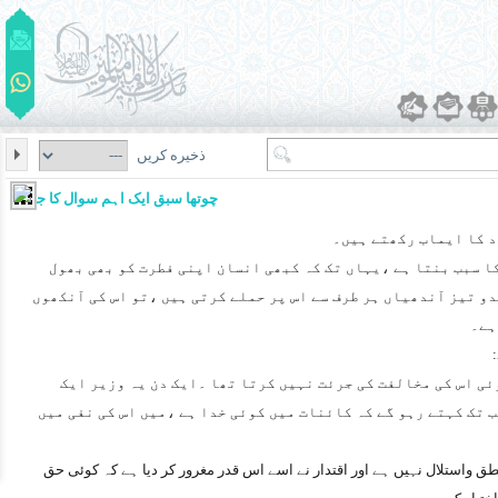
ذخیره کریں
چوتھا سبق ایک اہم سوال کا جواب
د کا ایماب رکھتے ہیں۔
ا سبب بنتا ہے ،یہاں تک کہ کبھی انسان اپنی فطرت کو بھی بھول
دو تیز آندھیاں ہر طرف سے اس پر حملے کرتی ہیں ،تو اس کی آنکھوں
ہے۔
ئی اس کی مخالفت کی جرئت نہیں کرتا تھا ۔ایک دن یہ وزیر ایک
 تک کہتے رہو گے کہ کائنات میں کوئی خدا ہے ،میں اس کی نفی میں
ق واستلال نہیں ہے اور اقتدار نے اسے اس قدر مغرور کر دیا ہے کہ کوئی حق