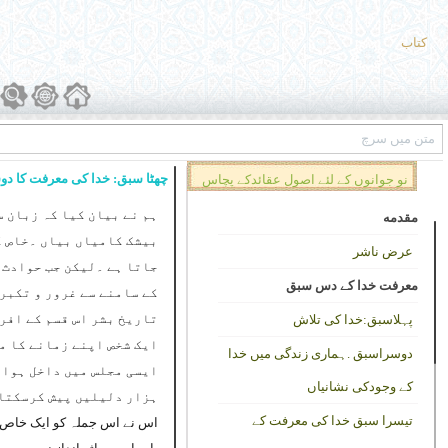
کتاب
چھٹا سبق: خدا کی معرفت کا دو
نو جوانوں کے لئے اصول عقائدکے پچاس
ہم نے بیان کیا کہ زبان س
سبق
مقدمه
بیشک کامیاں بیاں ۔خاص ک
عرض ناشر
جاتا ہے ۔لیکن جب حوادث ک
معرفت خدا کے دس سبق
کے سامنے سے غرور و تکبر 
تاریخ بشر اس قسم کے افرا
پہلاسبق:خدا کی تلاش
ایک شخص اپنے زمانے کا م
دوسراسبق .ہماری زندگی میں خدا
ایسی مجلس میں داخل ہوا ج
کے وجودکی نشانیاں
ہزار دلیلیں پیش کرسکتا
تیسرا سبق خدا کی معرفت کے
اس نے اس جملہ کو ایک خاص غر