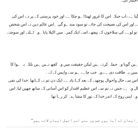
اختیار کی۔
ہے ،اب جبکہ اس کا غرور ٹھنڈا ہو چکا ہے اور خود پرستی کے پر دے اس کی
ائے اور اس کی نصیحت کی جائے تو سود مند ہو گی ۔اس عالم دین نے اس شخص
وہے کی سلاخوں کے پیچھے اسے ایک کمرہ میں اکیلا پایا ۔وہ ٹہلتے اور سوچتے
یں گویا وہ حملہ کرتے ہیں لیکن حقیقت میں وہ کچھ نہیں ہیں بلکہ یہ ہوا کا
 ہمیں یہ طاقت دی ہے،وہ جب چاہے ہم سے واپس لے لے۔
س سے حال واحوال پوچھنے کے بعد کہا:یاد ہے ایک دن تم نے کہاتھا :خدا کی نفی
تعال وہ ہے جس نے تم سے اس عظیم اقتدار کو اس آسانی کے ساتھ چھین لیا، اس
 وہ اپنی روح کے اندر خدا کے نور کا مشاہدہ کر رہا تھا۔
 ایمان لے آیا ہوں جس پر بنی اسرائیل ایمان لائے ہیں“