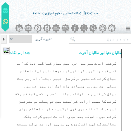
ذخیره کریں
طالبان دنیا اور طالبان آخرت
چند اہم نکات
گزشتہ آیات میں سے آخری میں بیان کیا گیا تھا کہ” ہم
کسی فرد یا کروہ کو انبیاء بھیجنے اور اپنے احکام
بیان کرنے کے بغیر ہرگز سزا نہیں دیتے“۔ اب زیر بحث
پہلی آیت میں ہی بنیادی بات ایک اور پیرائے میں
بیان کی گئی ہے ۔ ارشاد ہوتا ہے: جب ہم کسی قوم کو ہلاک
کرنے کا مصمم ارادہ کر لیتے ہیں تو پہلے ہم مترفین
اور دولت کے نشے میں غرق لوگوں سے اپنے احکام بیان
کرتے ہیں ۔ اس کے بعد جب وہ اطاعت نہیں کرتے بلکہ
مخالفت کے لیے اٹھ کھڑے ہوتے ہیں اور عذاب کے مستحق