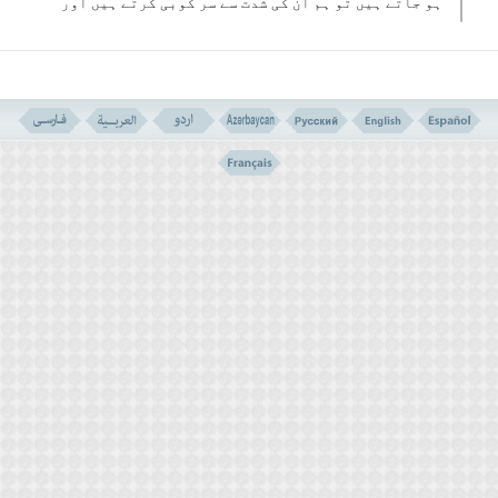
ہو جاتے ہیں تو ہم ان کی شدت سے سر کوبی کرتے ہیں اور
انہیں ہلاک کردیتے ہیں (
وَإِذَا اٴَرَدْنَا اٴَنْ نُھْلِکَ قَرْیَةً
اٴَمَرْنَا مُتْرَفِیھَا فَفَسَقُوا فِیھَا فَحَقَّ عَلَیْھَا الْقَوْلُ
فَدَمَّرْنَاھَا تَدْمِیرًا
) ۔ (۱)
اس آیت کے مفہوم کے بارے میں بہت سے مفسرین نے متعدد
احتمالات ذکر کیے ہیں لیکن ہماری نظر میں آیت ظاہری
معنی کے اعتبار سے ایک سے زیادہ واضح تفسیر نہیں
رکھتی۔ اور وہ یہ کہ الله تعالیٰ اتمام حجت اور اپنے
احکام بیان کرنے سے پہلے ہرگز کسی سے مواخذہ نہیں
کرتا اور نہ کسی کو عذاب دیتا ہے بلکہ پہلے اپنے
احکام بیان کرتا ہے اگر لوگ اطاعت کریں اور ان
احکام کو اپنا لیں تو خوب، اسی میں ان کی دنیا و آخرت
کی سعادت ہے اور اگر وہ فسق و فجور کریں اور مخالفت
پر اٹھ کھڑے ہوں اور احکام کو پاوٴں تلے روند ڈالیں
تو یہ وہ مقام ہے جہاں وہ عذاب کے مستحق ہوجاتے ہیں
اور پھر اس کے بعد ان کے لیے ہلاکت ہے ۔
اگر آیت میں صحیح طور پر غور و فکریں تو اس کام کے
لیے چار مراحل واضح طور پر بیان ہوئے ہیں: