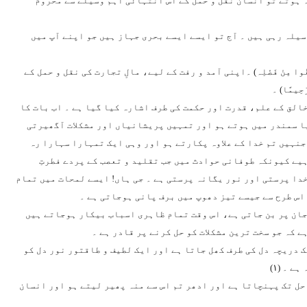
ہ ہوتے تو انسان نقل و حمل کے اس انتہائی اہم وسیلے سے محروم
سیلہ رہی ہیں ۔ آج تو ایسے ایسے بحری جہاز ہیں جو اپنے آپ میں
ُوا مِنْ فَضْلِہ
) ۔اپنی آمد و رفت کے لیے، مالِ تجارت کی نقل و حمل کے
رَحِیمًا
) ۔
الق کے علم، قدرت اور حکمت کی طرف اشارہ کیا گیا ہے ۔ اب بات کا
 یا سمندر میں ہوتے ہو اور تمہیں پریشانیاں اور مشکلات آگھیرتی
جنہیں تم خدا کے علاوہ پکارتے ہو اور وہی ایک تمہارا سہارا رہ
ہیے کیونکہ طوفانی حوادث میں جب تقلید و تعصب کے پردے فطرتِ
خدا پرستی اور نور یگانہ پرستی ہے ۔ جی ہاں! ایسے لمحات میں تمام
اس طرح سے جیسے تیز دھوپ میں برف پانی ہوجاتی ہے ۔
ب جان پر بن جاتی ہے، اس وقت تمام ظاہری اسباب بیکار ہوجاتے ہیں
 کہ جو سخت ترین مشکلات کو حل کرنے پر قادر ہے ۔
 دریچہ دل کی طرف کھل جاتا ہے اور ایک لطیف و طاقتور نور دل کو
 ۔ (۱)
حل تک پہنچاتا ہے اور ادھر تم اس سے منہ پھیر لیتے ہو اور انسان