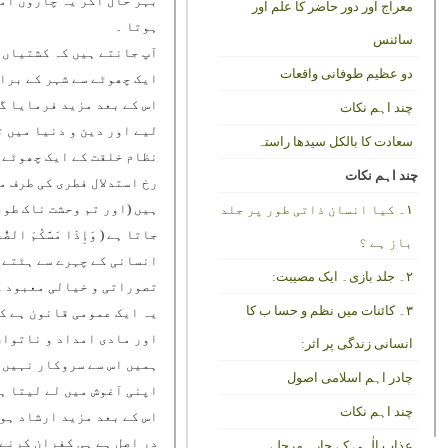
بہر حال اگر یہ چاروں امو
معراج اور دور حاضر کا علم اور
ہوتا ۔
سائنس
آپ جانتے ہیں کہ کشتیاں ہ
دو عظیم طوفانی واقعات
ایک چھوٹے سے شہر کے برا
اس کے بعد مزید فرمایا گی
چند اہم نکات
لیے اور دین و دنیا میں 
سعادت کا بالکل سیدھا راستہ
نظام خلقت کے ایک چھوٹے س
چند اہم نکات
رخ استدلال فطری کی طرف م
ہیں (اور تم وحشت ناک طوف
۱۔ کیا انسان ذاتی طور پر جلد
جاتا ہے (
وَإِذَا مَسَّکُمْ الضُّرّ
باز ہے ؟
انسانی کے چہرے سے ہٹتے ہ
۲۔ جلد بازی۔ ایک مصیبت:
تصوراتی و خیالی معبود ک
۳۔ کائنات میں نظم و حسا ب کا
یہ ایک عمومی قانون ہے کہ
اور مادی امداد و ناتوان 
انسانی زندگی پر اثر:
ہمیں اس سے سروکار نہیں ک
چادر اہم اسلامی اصول
اپنی آغوش میں لے لیتا ہے
چند اہم نکات
اس کے بعد مزید ارشاد ہوت
در اصل ہے ہی کفران کرنے و
عذاب الٰہی کے چارہ مرحلے