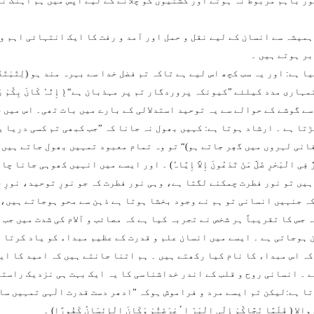
ر باہم مربوط نہ ہوتے اور کشتیوں کو چلانے کے لیے آپس میں ہم آہنگ ن
میشہ سے انسان کے لیے نقل و حمل اور آمد و رفت کا ایک انتہائی اہم و
بر ہوتے ہیں ۔
ا ہے: اور یہ سب کچھ اس لیے ہے تاکہ تم فضل خدا سے بہرہ مند ہو (
لِتَبْتَغ
تمہاری مدد کیلئے ”کیونکہ پروردگار تم پر مہذبان ہے“(ِ
إِنَّہُ کَانَ بِکُمْ 
ے گوشے کے حوالے سے یہ توحید استدلالی کے بارے میں بات تھی۔ اس میں خ
ڑتا ہے ۔ ارشاد ہوتا ہے: کہیں بھول نہ جانا کہ ”جب کبھی تم کسی دریا
انی لہروں میں گھِر جاتے ہو)“ تو وہ تمام معبود تمہیں بھول جاتے ہیں 
ُ فِی الْبَحْرِ ضَلَّ مَنْ تَدْعُونَ إِلاَّ إِیَّاہُ
) ۔ اور ایسے میں انہیں کھوہی جانا چا
یں تو نور فطرت چمکنے لگتا ہے، وہی نور فطرت کہ جو نورِ توحید، نورِ 
ہ جنہیں انسانی تو ہم نے وجود بخشا ہوتا ہے ذہن سے محو ہوجاتے ہیں، 
 جس کا تقریباً ہر شخص نے تجربہ کیا ہے کہ مصائب و آلام کی شدت میں ج
ہوجاتی ہے ۔ ایسے میں انسان علم و قدرت کے عظیم مبداء کو یاد کرتا ہے
ہ اس مبداء کا نام کیا رکھتے ہیں ۔ ہم اتنا جانتے ہیں کہ امید کا ایک
 ۔ انسانی روح و قلب کے اندر خداشناسی کا یہ ایک بہت ہی نزدیک راستہ ہے
ا ہے:لیکن تم ایسے مرد و فراموش ہوکہ ”ادھر دست قدرت الٰہی تمہیں سا
الا (
فَلَمَّا نَجَّاکُمْ إِلَی الْبَرِّ اٴَعْرَضْتُمْ وَکَانَ الْإِنْسَانُ کَفُورًا
) ۔