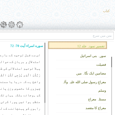
کتاب
سوره اسراء آیت 70- 72
تفسیر نمونہ جلد 12
اس سے قبل توحید کے بارے 
سورہ بنی اسرائیل
استدلال و برہان کے حوالے
فضیلت
پہلا توحیدِ استدلالی کی 
مضامین ایک نگاہ میں
رَبُّکُمْ الَّذِی یُزْجِی لَکُمْ الْفُ
واضح ہے کہ دریا یا سمندر
معراجِ رسول صلی الله علیہ وآلہ
چیزوں کا مخصوص وزن پانی 
وسلم
کم ہوجائے بلکہ یہاں تک ک
مسئلہ معراج
منظم ہوا ئیں پورا کرتی ت
معراج کا مقصد
راہوں کو پہنچاننے کے لیے