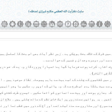
میں شرک کے خلاف بحث ہوچکی ہے ۔ زیرِ نظر آیات بھی اس بحث کا تسلسل ہیں
 سے اور دوسرے وجدان و ضمیر کے حوالے سے ۔
طرف اشارہ کرتے ہوئے فرمایا گیا ہے: تمہارا پروردگار وہ ہے کہ جو دری
لْکَ فِی الْبَحْر
) ۔
 میں کشتیوں کے چلنے کے لیے بہت سے باہم پیوستہ نظام موجود ہیں ۔ ای
سے بہت ہلکا ہے، اس طرح سے کہ وہ پانی کے اوپر رہ سکیں یا پھر انہیں 
ہ بھاری بوجھ اور بہت سے انسانوں کو اٹھا سکیں ۔ تیسری طرف کشتی کو 
ھیں ۔ یہ ہوائیں سمندروں پر ایک خاص نظم کے ساتھ چلتی ہیں ۔ ملاح ان
 سورج اور ستاروں سے مدد لیتے تھے اور آج کے دور میں قطب نما اور نق