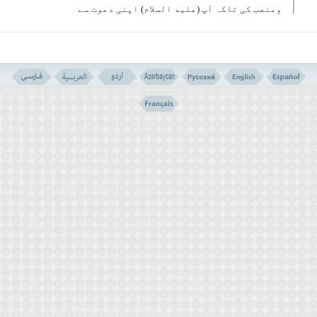
ومنصب کی تاکہ آپ (علیه السلام) اپنی دعوت سے
دستبردار ہوجائیں، وہ پیغمبراکرم کی حکیم روح کو
اپنی فکر کے محدود پیمانے سے ماپتے تھے ۔
یہاں تک کہ ان کا خیال تھا کہ اگر کسی شخص کی کوشش
مال ومقام کے لئے نہیں تو وہ پاگل ہے اور اس کے علاوہ
کوئی چھوتھی چیز نہیں ہے ۔
لہٰذا انہوں نے کہا: کہ اگر نہ تُو مال چاہتا ہے اور نہ
مقام تو پھر تیسری بات مان لے اور ہمیں اجازت دے کہ
تیرے لئے طبیب لے آئیں ۔
ان کی مثال اس شخص کی سی ہے کہ جو بہت چھوٹے سے کمرے
میں قید ہو، اس نے کُھلے وسیع آسمان، چمکتے سورج،
پہاڑوں، دریاؤں اور صحراؤں کو نہ دیکھا ہو اور اسے
عالمِ ہستی کی عظمت کا اندازہ نہ ہو ۔
وہ رسول اللہ کی عظیم اور ناپید کنار روح کو اپنے
پیمانوں سے ماپنا چاہتے تھے ۔
ان سب باتوں سے قطعِ نظر وہ رسول اللہ سے کونسی ایسی
چیز کی خواہش کرتے تھے کہ جو اسلام میں نہ تھی، وہ