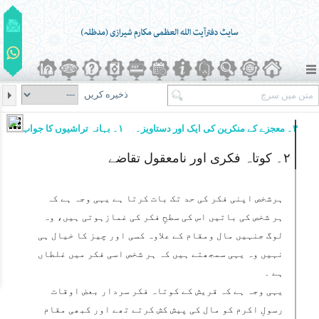
ذخیره کریں
۳۔ معجزے کے منکرین کی ایک اور دستاویز۔
۱۔ بہانہ تراشیوں کا جواب
۲۔ کوتاہ فکری اور نامعقول تقاضے
ہرشخص اپنی فکر کی حد تک بات کرتا ہے یہی وجہ ہے کہ
ہر شخص کی باتیں اس کی سطحِ فکر کی غمازہوتی ہیں، وہ
لوگ جنہیں مال ومقام کے علاوہ کسی اور چیز کا خیال ہی
نہیں وہ یہی سمجھتے ہیں کہ ہر شخص اسی فکر میں غلطاں
ہے ۔
یہی وجہ ہے کہ قریش کے کوتاہ فکر سردار بعض اوقات
رسولِ اکرم کو مال کی پیش کش کرتے تھے اور کبھی مقام