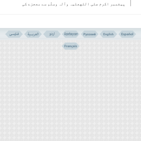
پیغمبر اکرم صلی اللهعلیہ وآلہ وسلّم سے معجزے کی
نفی کرنے والی بہت واضح آیات شمار کرتے ہیں، وہ
کہتے ہیں کہ ان آیات کے مطابق مخالفین نے آپ سے چھ
قسم کے معجزوں کا مطالبہ کیا، ان میں زمین وآسمان
سے کچھ فوائد کے حصول سے متعلق معجزوں کا تقاضا بھی
ہے اور مرگ آمرین معجزات بھی، لیکن آپ نے ان میں سے
کوئی تجویز بھی قبول نہ کی اور صرف یہی جواب
دیا:میرا خدا پاک ہے، مَیں تو خدا کے فرستادہ ایک بشر
کے علاوہ کچھ نہیں ہوں ۔
ہمارے زمانے کے بہانہ ساز عہدِ پیغمبر کے اپنے بہانہ ساز دوستوں
کی طرح نہ ہوں تو انہیں ان کا جواب خود انہیں آیات میں مل
جائے گا،کیونکہ:
۱۔ان چھ تقاضوں میں سے بعض اصولی طور پر مضحکہ خیز
اور نامعقول تھے، مثلا خدا اور فرشتوں کو حاضر کرنا
یا ٓاسمان پر سے ان نام پر خصوصی نامہ لے کر آنا ۔
بعض دوسرے تقاضے بے سوچے سمجھے تھے، ایسے کہ اگر ان
پر عمل کیا جاتا تو خود تقاضا کرنے والوں کا نام