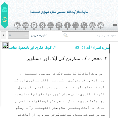
ذخیره کریں
سوره اسراء / آیه 94 - 95
۲۔ کوتاہ فکری اور نامعقول تقاضے
۳۔معجزے کے منکرین کی ایک اور دستاویز۔
زیرِ بحث آیات کا کا مفہوم کوئی پیچیدہ نہیںہے اور
یہ واضح ہے کہ مشرکین ِ مکہ رسول اللہ سے کیوں اور کس
طرح کے تقاضے کرتے تھے اور یہ بھی واضح ہے کہ رسولِ
اکرم نے انہیں منفی جواب کیوں دیا مگر اس کے باوجود
ہم دیکھتے ہیں کہ بعض ہمعصر عذر ترش افراد کا اصرار
ہے کہ یہ آیات پیغمبر اسلام صلی اللهعلیہ وآلہ وسلّم
سے ہر قسم کے معجزہ کی نفی کرتی ہیں، وہ ان آیات کو