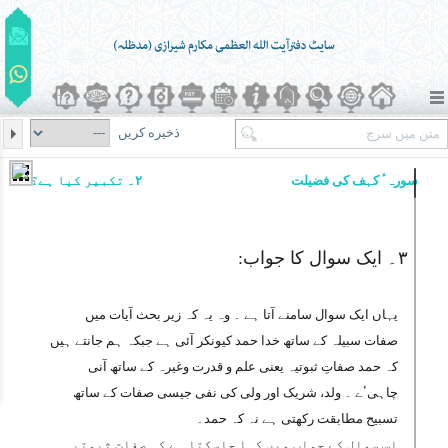
ذخیره کریں
سورہٴ کہف کی فضیلت
۲۔ تکبیر کیا ہے؟
۳۔ ایک سوال کا جواب:
یہاں ایک سوال سامنے آتا ہے ۔ وہ یہ کہ زیر بحث آیات میں
صفات سبیلہ کے ساتھ خدا حمد کیونکر آئی ہے جبکہ ہم جانتے ہیں
کہ حمد صفاتِ ثبوتیہ یعنی علم و قدرت وغیرہ کے ساتھ آنی
چاہیٴے ۔ ولد، شریک اور ولی کی نفی جیسی صفات کے ساتھ
تسبیح مطابقت رکھتی ہے نہ کہ حمد۔
اس سوال کے جواب میں کہا جاسکتا ہے کہ صفات ثبوتیہ