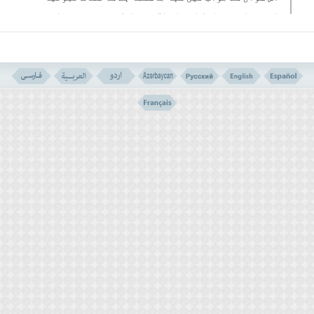
اور صفاتِ سبیلہ کا مقام اگر چہ ایک دوسرے سے جدا ہے
اور صفات ثبوتیہ حمد کے ساتھ مطابقت رکھتی ہیں اور
صفاتِ سبیلہ تسبیح کے ساتھ لیکن عینیت خارجی میں یہ
ایک دوسرے کی لازم و ملزوم ہیں ۔ خدا سے جہل کی نفی
اثباتِ علم کے ساتھ ہے جیسا کہ اس کی ذاتِ پاک کے لیے
اثبات علم، جہل کی نفی کے ساتھ ہم آہنگ ہے ۔ لہٰذا
کوئی مانع نہیں کہ کبھی لازم کو بیان کیا جائے اور
کبھی ملزوم کو ۔ جیسا کہ اس سورہ کی ابتداء میں ایک
اثباتی امر کیلئے تسبیح آئی ہے:
سُبْحَانَ الَّذِی اٴَسْریٰ بِعَبْدِہِ لَیْلًا مِنَ الْمَسْجِدِ الْحَرَامِ إِلَی الْمَسْجِدِ
الْاٴَقْصیٰ
منزہ ہے وہ خدا کہ جو اپنے بندے کو راتوں رات مسجد
اقصیٰ کی طرف لے گیا ۔
پروردگارا! ہمارے دل کو نورِ علم و ایمان سے سرشار
کردے تاکہ ہم تیری عظمت کے سامنے ہمیشہ جھُکے رہیں،