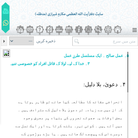
ذخیره کریں
۵۔ عمل صالح ۔ ایک مسلسل طرزِ عمل
۳۔ خدا کے لیے اولا کے قائل افراد کو خصوصی تنبیہ
۴۔ دعویٰ، بلا دلیل:
انحرافی عقائد کا مطالعہ کیا جائے تو ظاہر ہوتا ہے
کہ ان میں سے زیادہ تر دعویٰ بلا دلیل کے مترادف ہیں ۔
بعض اوقات یہ جھوٹے نعروں کی بنیاد پر معرضِ وجود
میں آتے ہیں ۔ کوئی نہرہ بلند کرتا ہے اور ایک نسل سے
دوسرے اس کے پیچھے لگ جاتے ہیں ۔ یا بڑے بوڑھوں کے