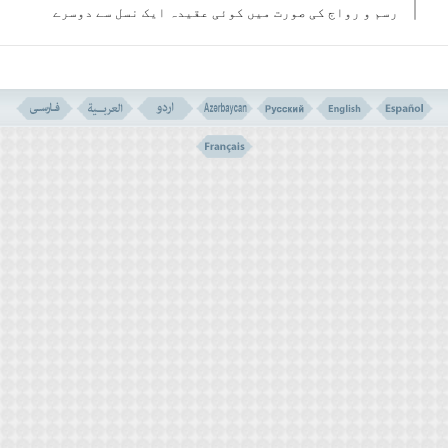
رسم و رواج کی صورت میں کوئی عقیدہ ایک نسل سے دوسرے
نسل کی طرف منتقل ہوتا ہے ۔
ضمنی طور پر قرآن ہمیں تعلیم دیتا ہے کہ ہر صورت میں
ہم بے دلیل دعووٴں سے پرہیز کریں چاہے وہ کسی طرف سے
اور کسی شخص کی جانب سے ہوں ۔
مندجہ بالاآیات میں اس قسم کے کام کے بارے میں الله
تعالیٰ فرماتا ہے کہ یہ بہت بڑی اور وحشتناک بات ہے
اور ایسی بات کو جھوٹ کا سر چشمہ قرار دیتا ہے ۔
یہ ایک ایسی بنیاد بات ہے کہ اگر مسلمان اپنی ساری
زندگی میں اس کی پیروی کریں یعنی بلا دلیل نہ کچھ
کہیں اور نہ کوئی بات قبول کریں اور پراپیگنڈاو
دلیل سے عادی دعووں کی پرواہ نہ کریں تو ان بہت سی
پریشانیاں اور مشکلات دور ہوجائیں ۔
۵۔ عمل صالح ۔ ایک مسلسل طرزِ عمل
۳۔ خدا کے لیے اولا کے قائل افراد کو خصوصی تنبیہ