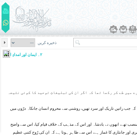
ذخیره کریں
۲۔ ایمان اور امدادِ الٰہی
ارے میں طے کر رکھا تھا کہ اگر ان کی تبلیغاتِ توحید کا کوئی نتیجہ
کہ جب راتیں تاریک اور سرد تھیں، روشنی سے محروم انسان جانکاہ درّوں میں
نصب تھے، انھوں نے بادشاہ اور اس کے مذہب کے خلاف قیام کیا، اس سے واضح
ری اور جانثاری کا غماز ہے، اس سے ظاہر ہوتا ہے کہ ان کی رُوح کتنی عظیم