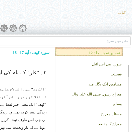
کتاب
سوره کهف / آیه 17 - 18
تفسیر نمونہ جلد 12
سورہ بنی اسرائیل
۳۔ ”غار“ کے نام کی ایک پناہ گاہ
فضیلت
مضامین ایک نگاہ میں
”
الکھف
“ میں الف لام شای
معراجِ رسول صلی الله علیہ وآلہ
نہ نکلا تو پھر وہ اس آلو
وسلم
”
کھف
“ ایک معنی خیز لفظ ہے 
زندگی بسر کرتے تھے، وہ زندگ
مسئلہ معراج
اب جب اس طرف توجہ کریں کہ ت
معراج کا مقصد
ہوتا ہے کہ ناز ونعمت سے بھری