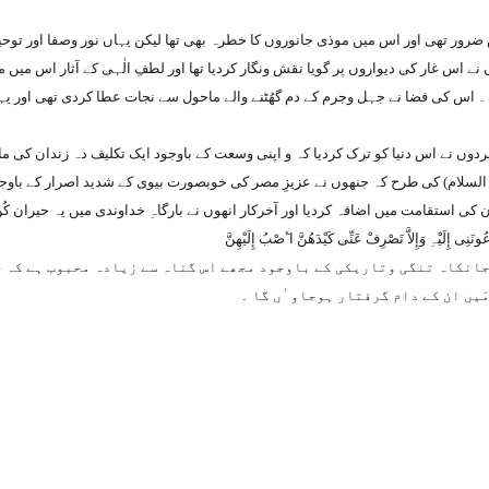
ضرور تھی اور اس میں موذی جانوروں کا خطرہ بھی تھا لیکن یہاں نور وصفا اور توحید
 نے اس غار کی دیواروں پر گویا نقش ونگار کردیا تھا اور لطفِ الٰہی کے آثار اس می
 ۔ اس کی فضا نے جہل وجرم کے دم گھُٹنے والے ماحول سے نجات عطا کردی تھی اور یہ
ں نے اس دنیا کو ترک کردیا کہ و اپنی وسعت کے باوجود ایک تکلیف دہ زندان کی مانند
ه السلام) کی طرح کہ جنھوں نے عزیزِ مصر کی خوبصورت بیوی کے شدید اصرار کے با
 ان کی استقامت میں اضافہ کردیا اور آخرکار انھوں نے بارگاہِ خداوندی میں یہ حیران کُ
ونَنِی إِلَیْہِ وَإِلاَّ تَصْرِفْ عَنِّی کَیْدَھُنَّ اٴَصْبُ إِلَیْھِن
انکاہ تنگی وتاریکی کے باوجود مجھے اس گناہ سے زیادہ محبوب ہے کہ جس
مَیں ان کے دام گرفتار ہوجاوٴں گا ۔