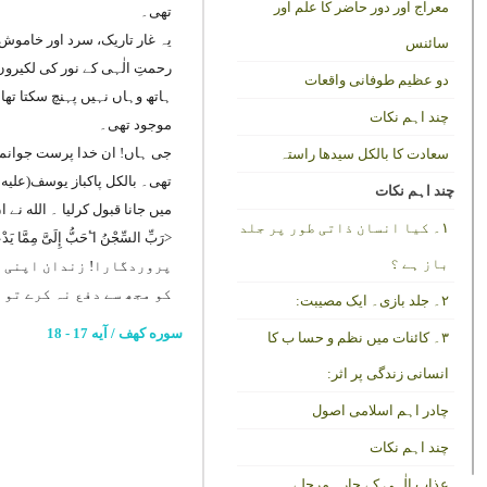
معراج اور دور حاضر کا علم اور
تھی۔
یہ غار تاریک، سرد اور خاموش 
سائنس
رحمتِ الٰہی کے نور کی لکیروں
دو عظیم طوفانی واقعات
ہاتھ وہاں نہیں پہنچ سکتا تھا
چند اہم نکات
موجود تھی۔
جی ہاں! ان خدا پرست جوانمردو
سعادت کا بالکل سیدھا راستہ
تھی۔ بالکل پاکباز یوسف(علی
چند اہم نکات
میں جانا قبول کرلیا ۔ الله نے
۱۔ کیا انسان ذاتی طور پر جلد
<
رَبِّ السِّجْنُ اٴَحَبُّ إِلَیَّ مِمَّا یَدْعُ
باز ہے ؟
پروردگارا! زندان اپنی ج
کو مجھ سے دفع نہ کرے تو 
۲۔ جلد بازی۔ ایک مصیبت:
سوره کهف / آیه 17 - 18
۳۔ کائنات میں نظم و حسا ب کا
انسانی زندگی پر اثر:
چادر اہم اسلامی اصول
چند اہم نکات
عذاب الٰہی کے چارہ مرحلے