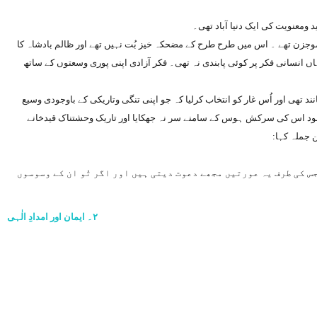
 ومعنویت کی ایک دنیا آباد تھی۔
ں موجزن تھے ۔ اس میں طرح طرح کے مضحکہ خیز بُت نہیں تھے اور ظالم بادشاہ کا
اں انسانی فکر پر کوئی پابندی نہ تھی۔ فکر آزادی اپنی پوری وسعتوں کے ساتھ
 تھی اور اُس غار کو انتخاب کرلیا کہ جو اپنی تنگی وتاریکی کے باوجودی وسیع
وجود اس کی سرکش ہوس کے سامنے سر نہ جھکایا اور تاریک وحشتناک قیدخانے
ن جملہ کہا:
 کی طرف یہ عورتیں مجھے دعوت دیتی ہیں اور اگر تُو ان کے وسوسوں
۲۔ ایمان اور امدادِ الٰہی