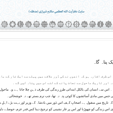
د اس طرف اشارہ ہو کہ انھوں نے کی دُور علاقے میں پہلے سے ایک غار کے ب
دہ اور تاریک ماحول سے نجات پانے کے لئے اس میں پناہ لیں گے ۔
۔ اس سے انسان کی بالکل ابتدائی طرزِ رندگی کی طرف ذہن چلا جاتا ہے، وہ ماحول 
ی جس میں مادی آسائشوں کا کوئی پتہ نہ تھا، جب نرم بستر تھے نہ خوشحالی۔
اریخ میں منقول ہے اصحابِ کہف اس دَور میں بادشاہ کے وزیر اور بہت بڑے اہلِ م
 اس زندگی کو چھوڑنا اور اس پر غار نشینی کو ترجیح دینا کس قدر عزم، حوصلے، دلی