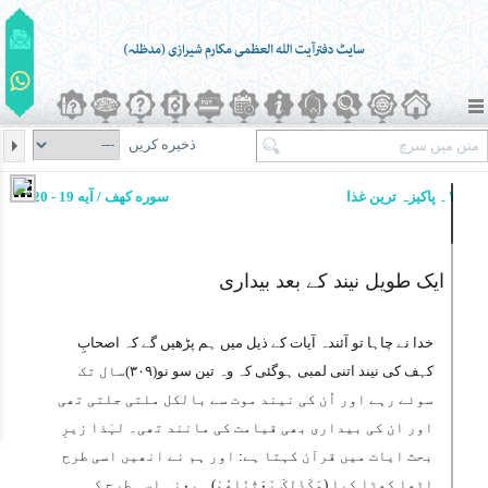
ذخیره کریں
۱۔ پاکیزہ ترین غذا
سوره کهف / آیه 19 - 20
ایک طویل نیند کے بعد بیداری
خدا نے چاہا تو آئندہ آیات کے ذیل میں ہم پڑھیں گے کہ اصحابِ
کہف کی نیند اتنی لمبی ہوگئی کہ وہ تین سو نو(۳۰۹)سال تک
سوئے رہے اور اُن کی نیند موت سے بالکل ملتی جلتی تھی
اور ان کی بیداری بھی قیامت کی مانند تھی۔ لہٰذا زیرِ
بحث ایات میں قرآن کہتا ہے: اور ہم نے انھیں اسی طرح
اٹھا کھڑا کیا (وَکَذٰلِکَ بَعَثْنَاھُمْ)۔ یعنی اسی طرح کہ