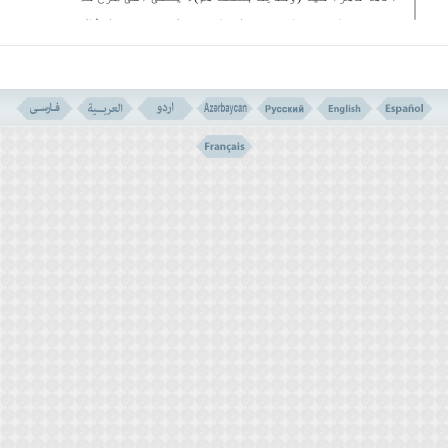
جیسے ہم اس پر قادر تھے کہ انھیں لمبی مدت تک سُلائے
رکھتے انھیں پھر سے بیدار کرنے پر بھی قادر تھے ۔
ہم نے انھیں نیند سے بیدار کردیا ”تاکہ وہ ایک دوسرے
سے پوچھیں، ان میں سے ایک نے پوچھا، تمھارا خیال ہے
کتنی مدت سوئے ہو؟ (
لِیَتَسَائَلُوا بَیْنَھُمْ قَال
َ
قَائِلٌ مِنْھُمْ
کَمْ لَبِثْتُمْ
)۔(۱)
انھوں نے کہا: ایک دن یا ایک کا کچھ حصّہ (
قَالُوا لَبِثْنَا
یَوْمًا اٴَوْ بَعْضَ یَوْمٍ
)۔
اس میں تردد شاید انھیں اس لئے ہوا کہ جیسے مفسّرین
نے کہا کہ وہ جب غار میں آئے تھے تو دن کا ابتدائی
حصّہ تھا اور آکر وہ سوگئے تھے اور جب اٹھے تو دن کا
آخری حصّہ تھا ۔ یہی وجہ ہے کہ پہلے انھوں نے سوچا کہ
شاید دن سوگئے ہیں اور جب انھوں نے سورج کی طرف
دیکھا تو انھیں خیال آیا کہ شاید دن کا کچھ حصّہ سوئے
ہیں ۔
لیکن آخرکار چونکہ انھیں صحیح طرح سے معلوم نہ
ہوسکا کہ کتنی دیر سوئے ہیں لہٰذا ”کہنے لگے : تمھارا