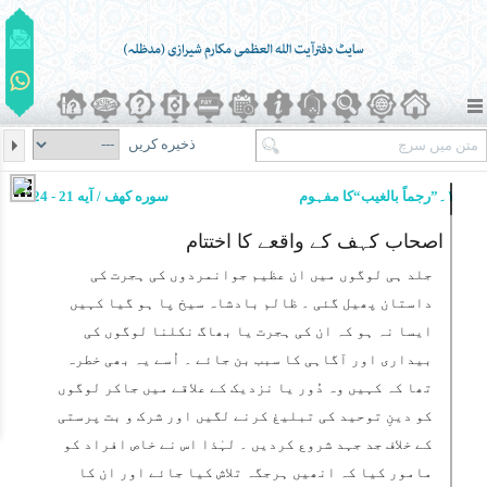
ذخیره کریں
۱۔”رجماً بالغیب“کا مفہوم
سوره کهف / آیه 21 - 24
اصحاب کہف کے واقعے کا اختتام
جلد ہی لوگوں میں ان عظیم جوانمردوں کی ہجرت کی
داستان پھیل گئی ۔ ظالم بادشاہ سیخ پا ہو گیا کہیں
ایسا نہ ہو کہ ان کی ہجرت یا بھاگ نکلنا لوگوں کی
بیداری اور آگاہی کا سبب بن جائے ۔ اُسے یہ بھی خطرہ
تھا کہ کہیں وہ دُور یا نزدیک کے علاقے میں جاکر لوگوں
کو دینِ توحید کی تبلیغ کرنے لگیں اور شرک و بت پرستی
کے خلاف جد جہد شروع کردیں ۔ لہٰذا اس نے خاص افراد کو
مامور کیا کہ انھیں ہرجگہ تلاش کیا جائے اور ان کا