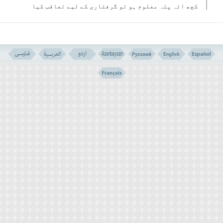
کچھ اتہ پتہ معلوم ہو تو گرفتاری کے لیے تعاقب کیا
جائے اور انھیں سزادی جائے ۔
لیکن انھوں نے جتنی بھی کوشش کی کچھ نہ پایا اور یہ
امر خود علاقے کے لوگوں کے لیے معمہ اور ان کے قلب و
فکر کے لیے ایک خاص نقطہ بن گیا ۔ نیز یہ امر کہ
حکومت کے نہایت اہم چند اراکین نے ہر چیز کو ٹھوکر
مار دی اور طرح طرح کے خطرات مول لے لیے شاید بعض
لوگوں کی بیداری اور آگاہی کا سرچشمہ بن گیا ۔
بہر حال ان افراد کی یہ حیران کن داستان ان کی تاریخ
میں ثبت ہوگئی اور ایک نسل سے دوسری نسل کی طرف
منتقل ہونے لگی اور اسی طرح اس مسئلے کو صدیاں گزر
گئیں ۔
آئے اب دیکھتے ہیں کہ اُس پر کیا گزری جو غذا لینے کے
لیے آیا ۔ وہ شہر میں داخل ہوا تو اس کا منہ تعجب سے
کھلے کا کھلارہ گیا ۔ شہر کی عمارتوں کی شکل و صورت
تمام تبدیل ہوچکی تھی، سب چہرے ناشناس تھے، لباس
نئے انداز کے تھے یہاں تک کہ لوگوں کی بول چال اور