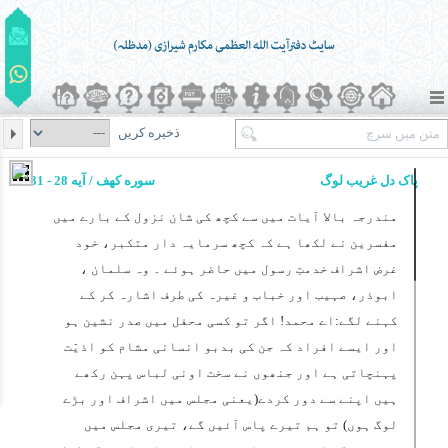
ذخیره کریں
پاک دل غریب لوگ
سوره کهف / آیه 28 - 31
مندرجہ بالا آیات میں سے کچھ کی شان نزول کے بارے میں
مفسرین نے لکھا ہے کہ کچھ سرمایہ دار متکبر، خود
غرض اشراف خدمتِ رسول میں حاضر ہوئے ۔ وہ سلمان ،
ابوذر، صہیب اور خباب و غیرہ کی طرف اشارہ کر کے
کہنے لگے:اے محمد! اگر تو کسی محفل میں صدر نشین ہو
اور ایسے افراد کہ جن کی بدبو انسانی مشام کو اذیّت
پہنچاتی ہے اور جنھوں نے سخت اونی لباس پہن رکھے
ہیں اپنے سے دور کردے(یعنی مجلس میں اشراف اور بڑے
لوگ ہوں) تو ہم تیرے پاس آئیں گے، تیری مجلس میں