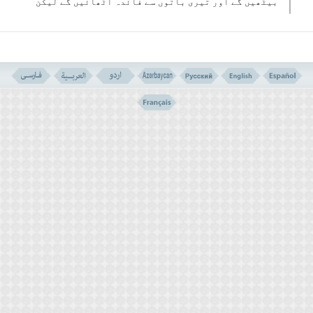
بیٹھیں گے اور تیری باتوں سے فائدہ اٹھائیں گے لیکن
ان لوگوںکے ہوتے ہوئے تو ہم یہاں نہیں بیٹھ سکتے ۔
اس وقت یہ آیات نازل ہوئیں اور پیغمبر اکرم صلی
الله علیہ وآلہ وسلّم کو حکم دیا گیا کہ ان پر فریب
کھو کھلی باتوں کی طرف ہرگز مائل نہ ہوں اور زندگی
کے ہر دور میں ہمیشہ با ایمان، پاک دل افراد کے ساتھ
رہیں کہ جو سلمان و ابوذر جیسے ہوں اگر چہ ان کا ہاتھ
ثروت دنیا سے خالی ہو اور ان کا لباس کھُردرا ہو ۔
ان آیات کے نزول کے بعد رسول الله ان افرادکی تلاش کے
لیے اٹھے ۔( یہ مخلص مومنین ان سرمایہ داروں کی
باتیں سن کر ناراض تھے اور مسجد کے ایک گوشے میں
جاکر عبادت پروردگار میں مشغول ہوگئے تھے) ۔
آخر کار رسول الله نے انھیں مسجد کے آخری حصّے میں
پالیا ۔ وہ لوگ ذکر الٰہی میں مشغول تھے ۔
آپ نے فرمایا: حمد ہے اس خدا کے لیے جس نے موت سے پہلے
یہ حکم دیا کہ تم جیسے لوگوں کے ساتھ رہوں ۔
”معکم المحیا و معکم الممات“
”تمھارے ساتھ جینا اور تمھارے ساتھ مرنا ہی اچھا