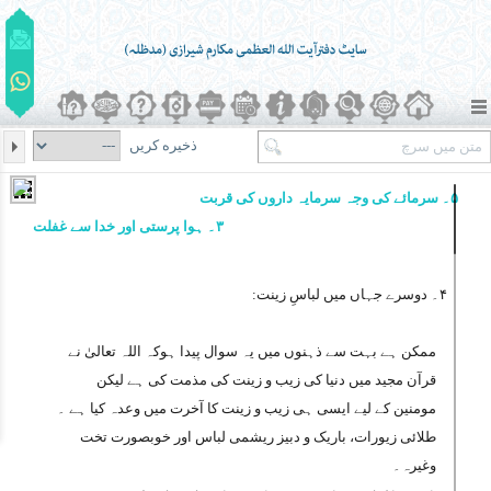
ذخیره کریں
۵۔ سرمائے کی وجہ سرمایہ داروں کی قربت
۳۔ ہوا پرستی اور خدا سے غفلت
۴۔ دوسرے جہاں میں لباسِ زینت:
ممکن ہے بہت سے ذہنوں میں یہ سوال پیدا ہوکہ اللہ تعالیٰ نے
قرآن مجید میں دنیا کی زیب و زینت کی مذمت کی ہے لیکن
مومنین کے لیے ایسی ہی زیب و زینت کا آخرت میں وعدہ کیا ہے ۔
طلائی زیورات، باریک و دبیز ریشمی لباس اور خوبصورت تخت
وغیرہ۔