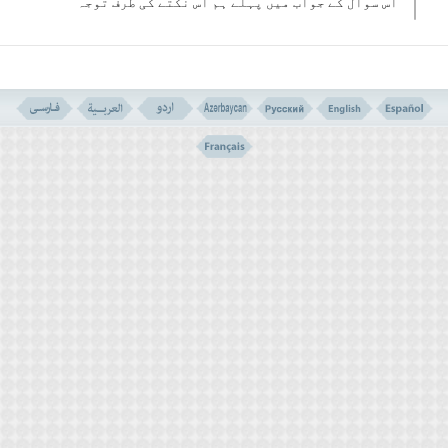
اس سوال کے جواب میں پہلے ہم اس نکتے کی طرف توجہ
ضروری سمجھتے ہیں کہ ہم نے خود قرآن سے سیکھا ہے کہ
معاد و قیامت کا ایک پہلو روحانی ہے اور ایک پہلو
جسمانی بھی ہے ۔ لہٰذا اس جہان کی لذتیں بھی دونوں
طرح کی ہیں ۔ البتہ اس میں شک نہیں کہ وہاں کی روحانی
لذتوں کا مقابلہ جسمانی لذتوں سے نہیں کیا جاسکتا ۔
اس کے باوجو اس حقیقت کو نہیں چھپایا جاسکتا کہ اس
جہاں کی نعمتیں ہمارے لیے ایک ہیولے کی طرح ہیں کہ
جسے ہم دور سے دیکھ رہے ہوں ۔ وہاں کی باتیں ہمارے
لیے ایک اشارے کی مانند ہیں کیونکہ وہ جہان ہمارے
لیے ایسے ہی ہے جیسے شکمِ مادر میں موجود بچے کے لیے
ہمارا یہ جہاں ۔
ماں اپنے شکم کے بچے سے اس دنیا کے بارے میں کچھ کہہ
سکے تو اس دنیا کی خوبصورتی، خورشیدِ درخشاں، ماہ
تاباں، رواں چشموں، باغات، رنگ برنگے پھولوں اور
ایسی دوسری چیزوں کے بارے میں کچھ اشارے ہی کیے
جاسکیں گے ۔ چونکہ عالمِ جنین میں بچے کو سمجھانے کے
لیے کافی و دانی الفاظ نہیں ہیں ۔ اسی طرح رحم دنیا