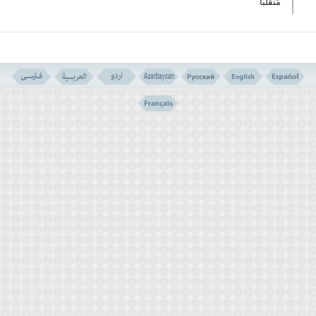
مُنقَلَبًا
ترجمہ
۳۲۔ ان سے مثال بیان کرو کہ دو شخص تھے ۔ ایک کو ہم نے
قسم قسم کے انگوروں کے دو باغ دے رکھے تھے ان کے گردا
گردکھجور کے درخت تھے او ران دونوں کے د رمیان اچھی
با برکت کھیتی تھی ۔
۳۳۔ دونوں باغ پھلتے تھے او ران کے بار آور ہونے میں
کوئی کمی نہ تھی ۔ ان دونوں کے بیچوں بیچ ایک نہر
گزرتی تھی ۔
۳۴۔اس باغ کے مالک کو خوب پیدا وار ملتی تھی لہٰذا جب
وہ اپنے دو ست سے بات کرنے لگا تو اس نے کہا: میں دولت
کے لحاظ سے تجھ سے برتر ہوں اور میرے پاس زیادہ
طاقتور افراد ہیں ۔
۳۵۔اور مجھے نہیں توقع کہ قیامت برپا ہوگی اور اگر
میں اپنے رب کی طرف پلٹ بھی گیا (اور قیامت آبھی
گئی)تو مجھے اس سے بہتر جگہ ملے گی ۔