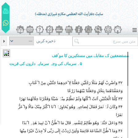
ذخیره کریں
مستضعفین کے مقابلے میں مستکبرین کا موٴقف
۵۔ سرمائے کی وجہ سرمایہ داروں کی قربت
۳۲ وَاضْرِبْ لَھُمْ مَثَلًا رَجُلَیْنِ جَعَلْنَا لِاٴَحَدِھِمَا جَنَّتَیْنِ مِنْ اٴَعْنَابٍ
وَحَفَفْنَاھُمَا بِنَخْلٍ وَجَعَلْنَا بَیْنَھُمَا زَرْعًا
۳۳ کِلْتَا الْجَنَّتَیْنِ آتَتْ اٴُکُلَھَا وَلَمْ تَظْلِمْ مِنْہُ شَیْئًا وَفَجَّرْنَا خِلَالَھُمَا نَھَرًا
۳۴ وَکَانَ لَہُ ثَمَرٌ فَقَالَ لِصَاحِبِہِ وَھُوَ یُحَاوِرُہُ اٴَنَا اٴَکْثَرُ مِنْکَ مَالًا وَاٴَعَزُّ
نَفَرًا
۳۵ وَدَخَلَ جَنَّتَہُ وَھُوَ ظَالِمٌ لِنَفْسِہِ قَالَ مَا اٴَظُنُّ اٴَنْ تَبِیدَ ھٰذِہِ اٴَبَدًا
۳۶ وَمَا اٴَظُنُّ السَّاعَةَ قَائِمَةً وَلَئِنْ رُدِدْتُ إِلَی رَبِّی لَاٴَجِدَنَّ خَیْرًا مِنْھَا