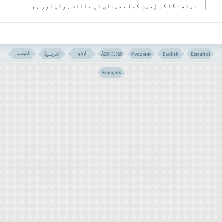
دیکھے گا کہ زمین کھلے میدان کی مانند ہوگی اور ہم
ان سب(انسانوں)کو محشور کریں گے اور کسی کو نظر
انداز نہیں کریں گے ۔
۴۸۔ وہ سب صف بستہ تیرے رب کے حضور پیش ہوں گے(اور
انھیں کہا جائے گا) تم سب کو اسی ہمارے پاس آنا پڑا
جس طرح ابتداء میں ہم نے تمھیں پیدا کیا تھا جبکہ
تمھارا یہ گمان تھا کہ ہ تمھارے لیے کوئی وقت مقرر
نہیں گریں گے ۔
۴۹۔ اور(سب انسانوں کے نامہٴ اعمال کی) کتاب وہاں
رکھ دی جائے تو گنہگاروں کو دیکھے گا کہ وہ اس میں
کچھ لکھا ہے اسے دیکھ دیکھ کر ڈریں گے اور کہیں گے
ہائے ہماری شامت، یہ کیسی کتاب ہے کہ جو کسی چھوٹے
بڑے عمل کو شمار کیے بغیر نہیں چھوڑتی اور وہ اپنے
تمام اعمال کو موجود پائیں گے اور تیرا پروردگار
کسی پر ظلم نہیں کرے گا ۔
ہائے ہماری شامت! یہ کیسی کتاب ہے
۲۔ غرور شکن عوامل