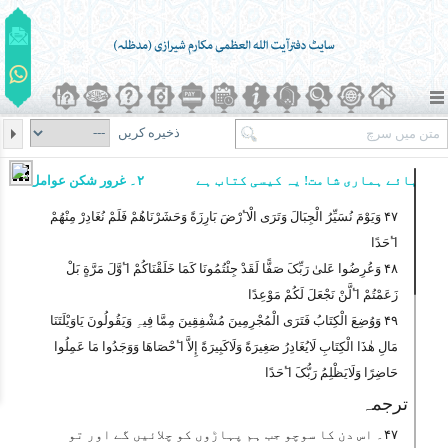
ذخیره کریں
ہائے ہماری شامت! یہ کیسی کتاب ہے
۲۔ غرور شکن عوامل
۴۷ وَیَوْمَ نُسَیِّرُ الْجِبَالَ وَتَرَی الْاٴَرْضَ بَارِزَةً وَحَشَرْنَاھُمْ فَلَمْ نُغَادِرْ مِنْھُمْ
اٴَحَدًا
۴۸ وَعُرِضُوا عَلیٰ رَبِّکَ صَفًّا لَقَدْ جِئْتُمُونَا کَمَا خَلَقْنَاکُمْ اٴَوَّلَ مَرَّةٍ بَلْ
زَعَمْتُمْ اٴَلَّنْ نَجْعَلَ لَکُمْ مَوْعِدًا
۴۹ وَوُضِعَ الْکِتَابُ فَتَرَی الْمُجْرِمِینَ مُشْفِقِینَ مِمَّا فِیہِ وَیَقُولُونَ یَاوَیْلَتَنَا
مَالِ ھٰذَا الْکِتَابِ لَایُغَادِرُ صَغِیرَةً وَلَاکَبِیرَةً إِلاَّ اٴَحْصَاھَا وَوَجَدُوا مَا عَمِلُوا
حَاضِرًا وَلَایَظْلِمُ رَبُّکَ اٴَحَدًا
ترجمہ
۴۷۔ اس دن کا سوچو جب ہم پہاڑوں کو چلائیں گے اور تو