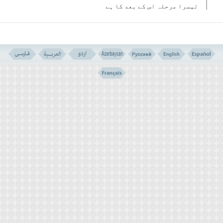
تیسرا مرحلہ اس کے بعد کا ہے
ارشاد ہوتا ہے:اس وقت کا سوچو جب (جہاں ہستی کا یہ
نظام نئے نظام کے مقدمے کے طورپر درہم برہم ہوجائے
گا اور)پہاڑ چلنے لگیں گے اور سطح زمین کی ساری اونچ
نیچ ہوجائے گی ۔ زمین کھلے میدان کی طرح ہوگی اور ہر
چیز اس میں تم نمایاں دیکھوگے(
وَیَوْمَ نُسَیِّرُ الْجِبَالَ
وَتَرَی الْاٴَرْضَ بَارِزَةً
) ۔
ان آیات میں ان حوادث کی طرف اشارہ کیا گیا ہے جو
آغاز قیامت میں رونما ہوں گے ۔ یہ حوادث بہت زیادہ
ہیں ۔ قرآن حکیم کی آخری مختصر سورتوں میں ان کا خاص
طور پر بہت ذکر ہے ۔ انھیں”
اشراط الساعة
“(قیامت کی
نشانیاں)کہا جاتا ہے ۔
یہ سب نشانیاں اس بات کی دلیل ہیں کہ آج کی دنیا اور
موجود عالم بالکل دگر گوں ہوجائے گا ۔پہاڑ چلنے
لگیں گے اور پھر دکھائی نہ دیں گے ۔ درخت اور
عمارتیں گر پڑیں گی ۔ زمین صاف اور ہموار ہو جائے گی
۔ پھر زلزلے اسے در ہم برہم کردیں گے ۔ سورج کی روشنی