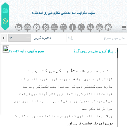
ذخیره کریں
۱۔ پہاڑ کیوں منہدم ہوں گے؟
سوره کهف / آیه 47 - 49
ہائے ہماری شامت! یہ کیسی کتاب ہے
گزشتہ آیات میں ایک خود پرست اور مغرور انسان کے
بارے میں گفتگو تھی کہ جس نے اپنے تکبرّکی وجہ سے
قیامت کا انکار کریا تھا ۔زیر نظر آیات میں قیامت
کی کیفیت کی تفصیل بیان کی گئی ہے ۔ اس سلسلے میں تین
مراحل کا ذکر ہے:
پہلا مرحلہ انسانوں کے قبروں سے اٹھنے سے پہلے کا ہے:
دوسرا مرحلہ قیامت کا ہے اور