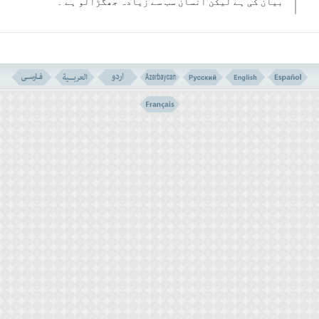
بیان کی ہے لیکن انسان سب سے زیادہ جھگڑالو ہے ۔
۵۵۔انسانوں کے ایمان لانے اور اپنے رب سے طلب مغفرت
میں اس کے سوا کیا امر مانع ہے کہ وہ بھی گزشتہ لوگوں
کے سے انجام کے منتظر ہیں یا یہ کہ عذاب الٰہی کو
دیکھنے کے منتظر ہیں ۔
۵۶۔اور ہم نے رسولوں کو صرف بشارت دینے والا اور
ڈرانے والا بناکر بھیجا ہے اور کفار حق کو نیچا
دکھانے اور ہماری ان آیتوں اور سزاوٴں کا مذاق
اڑانے کے لیے جھگڑتے رہتے ہیں ۔
گویا وہ عذاب کے منتظر ہیں
۲۔ گمراہوں کو تعاون کی دعوت نہیں دینا چاہئیے