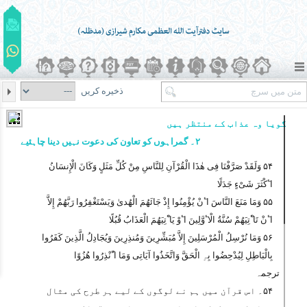
ذخیره کریں
گویا وہ عذاب کے منتظر ہیں
۲۔ گمراہوں کو تعاون کی دعوت نہیں دینا چاہئیے
۵۴ وَلَقَدْ صَرَّفْنَا فِی ھٰذَا الْقُرْآنِ لِلنَّاسِ مِنْ کُلِّ مَثَلٍ وَکَانَ الْإِنسَانُ
اٴَکْثَرَ شَیْءٍ جَدَلًا
۵۵ وَمَا مَنَعَ النَّاسَ اٴَنْ یُؤْمِنُوا إِذْ جَائَھُمَ الْھُدیٰ وَیَسْتَغْفِرُوا رَبَّھُمْ إِلاَّ
اٴَنْ تَاٴْتِیَھُمْ سُنَّةُ الْاٴَوَّلِینَ اٴَوْ یَاٴْتِیَھُمَ الْعَذَابُ قُبُلًا
۵۶ وَمَا نُرْسِلُ الْمُرْسَلِینَ إِلاَّ مُبَشِّرِینَ وَمُنذِرِینَ وَیُجَادِلُ الَّذِینَ کَفَرُوا
بِالْبَاطِلِ لِیُدْحِضُوا بِہِ الْحَقَّ وَاتَّخَذُوا آیَاتِی وَمَا اٴُنْذِرُوا ھُزُوًا
ترجمہ
۵۴۔ اس قرآن میں ہم نے لوگوں کے لیے ہر طرح کی مثال