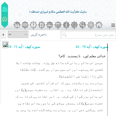
ذخیره کریں
سوره کهف / آیه 79 - 82
سوره کهف / آیه 71 - 78
خدائی معلم اوریہ نا پسندیدہ کام؟
موسیٰ اس عالمِ ربانی کے ساتھ چل پڑے ۔ چلتے چلتے ایک
کشتی تک پہنچے اور اس میں سوار ہو گئے ۔ (
فَانطَلَقَا
حَتَّی إِذَا رَکِبَا فِی السَّفِینَةِ
) ۔
یہاں سے ہم دیکھتے ہیں کہ اب قرآن تثنیہ کی ضمیر
استعمال کرنے لگا ہے ۔ یہ اشارہ ہے حضرت موسیٰ(ع) اور
اس عالمِ بزرگوار کی طرف۔ یہ امر نشاندہی کرتا ہے کہ
حضرت موسیٰ(ع) کے ہمسفر یوشع کی ماموریت اس مقام پر
ختم ہوگئی تھی اور وہ یہاں سے پلٹ گئے تھے یا پھر یہ