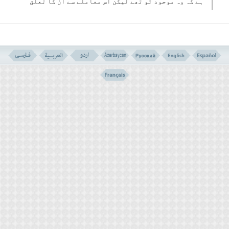
ہے کہ وہ موجود تو تھے لیکن اس معاملے سے ان کا تعلق
نہیں تھا لہٰذا انھیں یہاں نظر انداز کردیا گیا ہے ۔
لیکن پہلا احتمال زیاہ قوی معلوم ہوتا ہے ۔
بہر حال وہ دونوں کشتی پر سوار ہوگئے تو اس عالم نے
کشتی میں سوراخ کردیا (
خَرَقَھَا
) ۔
جیسا کہ راغب نے مفرادت میں کہا ہے ”خَرَق“ کسی چیز کو
بے سوچے سمجھے تباہ کرنے کی نیت سے چیر نے پھاڑنے کے
معنی میں ہے اور اس عالم کا کام ظاہری طور پر یوں ہی
لگتا تھا ۔
حضرت موسیٰ علیہ السلام چونکہ ایک طرف تو اللہ کے
عظیم نبی بھی تھے لہٰذا انھیں لوگوں کی جان و مال کا
محافظ بھی ہونا چاہیٴے تھا اور انھیں امر بالمعروف
اور نہی عن المنکر بھی کرنا چاہیٴے تھا اور دوسری
طرف ان کا انسانی ضمیر اس بات کی اجازت نہیں دیتا
تھا اسے ایک طرف رکھا اور اس کام پر اعتراض کردیا
اور ”کہا: کیا آپ نے اہلِ کشتی کو غرق کرنے کے لیے اس
میں سوراخ کردیا ہے ۔ واقعاً آپ نے کس قدر بُرا کام
انجام دیا ہے“ (
قَالَ اٴَخَرَقْتَھَا لِتُغْرِقَ اٴَھْلَھَا لَقَدْ جِئْتَ