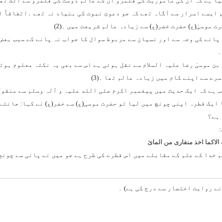
ا ہے کہ ان کی ماموریت کی قلمرو ان کے عالم دوست کی قلمرو سے الگ تھی
ایسے اسرار سے آگاہ تھے کہ جو دعوتِ نبوت کی بنیاد نہ تھے ۔اتفاقاً ا
ت موسیٰ(ع) حضرت خضر(ع) سے زیادہ عالم شریعت میں ۔(
2
)
پانے کی وجہ سے اور نسیان سے مربوط سوال کا جواب نہ پانے کے سبب بعض 
۔
بن موسیٰ رضا علیہ السلام سے نقل ہوئی ہے اس سے بھی یہ نکتہ معلوم ہو
رے سے اپنے کام میں زیادہ عالم تھا ۔(
3
)
 ہے کہ ایک حدیث میں پیغمبر اکرم صلی الله علیہ و آلہ وسلم سے منقول 
 ایک قطرہ اپنی چونچ میں لیا تو حضرت موسی(ع) سے خضر(ع) نے کہا: جانتے
 ہے؟
الاکما اخذ منقاری من المائ
م خدا کے علم کے مقابلے میں اس قطرے کی طرح ہے جو میں نے پانی سے چونچ 