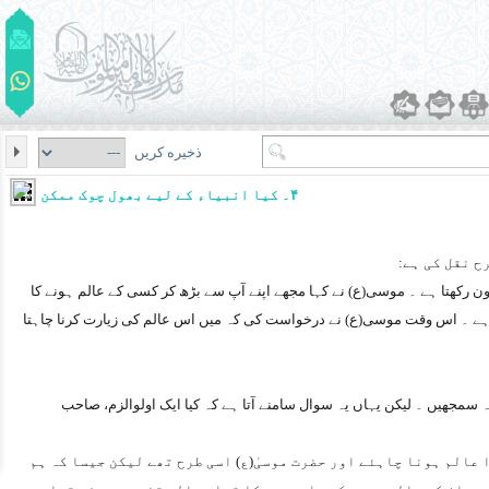
ذخیره کریں
۴۔ کیا انبیاء کے لیے بھول چوک ممکن ہے؟
ح نقل کی ہے:
 رکھتا ہے ۔ موسی(ع) نے کہا مجھے اپنے آپ سے بڑھ کر کسی کے عالم ہونے کا
 ہے ۔ اس وقت موسی(ع) نے درخواست کی کہ میں اس عالم کی زیارت کرنا چاہتا
ہ سمجھیں ۔ لیکن یہاں یہ سوال سامنے آتا ہے کہ کیا ایک اولوالزم، صاحب
عالم ہونا چاہئے اور حضرت موسیٰ(ع) اسی طرح تھے لیکن جیسا کہ ہم