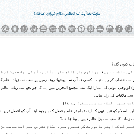
کی وساطت سے پیغمبر اکرم صلی الله علیہ وآلہ وسلّم کی ایک حدیث اس طر
 سے خطاب کر رہے تھے ۔ کسی نے آپ سے پوچھا: روئے زمین پر سب سے زیادہ علم کون
کو وحی ہوئی کہ ہمارا ایک بندہ مجمع البحرین میں ہے کہ جو تجھ سے زیادہ عالم
 سے ملاقات کی راہ بتائی
دق علیہ السلام سے بھی منقول ہے ۔(
1
)
لسلام کو تنبیہ تھی کہ اپنے تمام تر علم و فضل کے باوجود اپنے آپ کو افضل ترین ن
زمانے کا سب سے بڑا عالم نہیں ہونا چاہئے؟
ہیں گے کہ اپنی ماموریت کی قلمرو میں، نظام تشریع میں اسے سب سے بڑا 