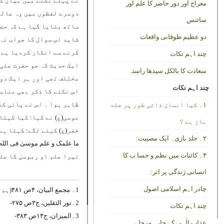
نے پہلے نکتے میں بیان کی
معراج اور دور حاضر کا علم اور
دوسرے لفظوں میں وہ عالم 
سائنس
ساتھ بتایا گیا ہے کہ حضر
دو عظیم طوفانی واقعات
شاید اس سوال کا جواب نہ 
کرنے سے انکار کردیا ہے 
چند اہم نکات
ایک حدیث کہ جو حضرت علی 
سعادت کا بالکل سیدھا راستہ
مختلف تھی اور ہر ایک دوس
چند اہم نکات
اس نکتے کا ذکر بھی مناسب
ظاہر ہوا ۔ اس نے پانی کا
۱۔ کیا انسان ذاتی طور پر جلد
موسی(ع) نے کہا: کیا کہتا
باز ہے ؟
خضر(ع) کہنے لگے: کہتا ہے:
۲۔ جلد بازی۔ ایک مصیبت:
ما علمک و علم موسیٰ فی الله 
۳۔ کائنات میں نظم و حسا ب کا
تیرا علم او رموسیٰ کا عل
انسانی زندگی پر اثر:
چادر اہم اسلامی اصول
1۔ مجمع البیان، ۴ص ۴۸۱(ہم نے روایت اختصار سے درج کی ہے) ۔
2۔نور الثقلین، ج۳ص ۲۷۵-
چند اہم نکات
3۔المیزان، ج۱۳ص ۳۸۳-
عذاب الٰہی کے چارہ مرحلے