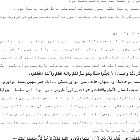
 راہِ مقصد میں میرے لیے مفید ہو ۔
نہیں چاہتا بلکہ حصول مقصد کے لیے علم حاصل کرنا چاہتا ہوں ۔
ہیں کرنا چاہیے کیونکہ بہت سے امور کے لیے مناسب موقع کی ضرورت ہوتی
منت ہوتے ہیں ۔
یں اس بات کو ملحوظ رکھنا چاہیے ۔ اسی بناپر اس عالم نے اپنے کاموں ک
اہری چہرہ بھی ہوتا ہے اور باطنی بھی ۔ یہ ایک اہم سبق ہے کہ جو ہم ا
ناگوار واقعات کے بارے میں ہمیں جلدبازی سے فیصلے نہیں کرنا چاہیے 
ہمارے لیے الله کا لطف خفی تھے ۔ اسی بات کے بارے میں قرآن حکیم ایک 
لَکُمْ وَعَسیٰ اٴَنْ تُحِبُّوا شَیْئًا وَھُوَ شَرٌّ لَکُمْ وَاللهُ یَعْلَمُ وَاٴَنْتُمْ لَاتَعْلَمُون
د ہو حالانکہ وہ تمھارے فائدے میں ہو اور ممکن ہے ایک چیز تمھیں پسند ہو اور وہ تہار
ب انسان ناگوار واقعات و حوادث پر فوراً مایوس نہیں ہوتا ۔ اس سلسلے میں ایک
رمایا:اپنے باپ سے میرا سلام کہہ کریہ کہنا: بعض محفلوں میں جو تیری ب
 شخص سے اظہار محبت کرتے ہیں تاکہ اسے اس محبت کی وجہ سے تکلیف پہنچا
یف کرتے ہیں ۔ بعض اوقات اگر میں تیری عدم موجودگی میں تیری برائی کر
ہے ۔ اسی بناء پر ہمارے مخالفین تیری مذمت کرتے ہیں ۔میں چاہتا ہوں 
لم کی زبانی فرماتا ہے:
عْمَلُونَ فِی الْبَحْرِ فَاٴَرَدْتُ اٴَنْ اٴَعِیبَھَا وَکَانَ وَرَائَھُمْ مَلِکٌ یَاٴْخُذُ کُلَّ سَفِینَةٍ غَصْبًا ---