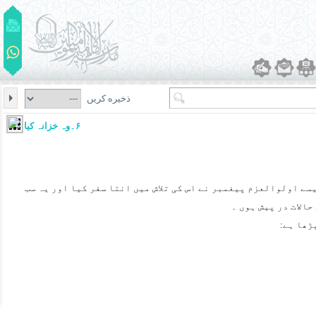
ذخیره کریں
۶۔وہ خزانہ کیا تھا؟
جیسے اولوالعزم پیغمبر نے اس کی تلاش میں انتا سفر کیا اور یہ سب
الات در پیش ہوں ۔
ڑھا ہے: