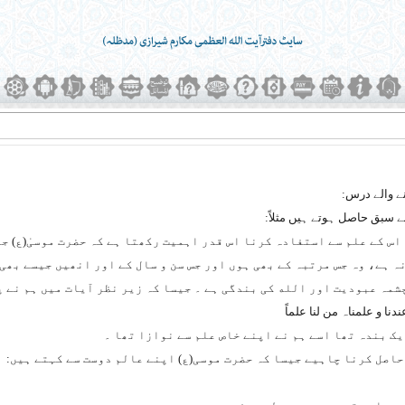
سبق حاصل ہوتے ہیں مثلاً:
ر اس کے علم سے استفادہ کرنا اس قدر اہمیت رکھتا ہے کہ حضرت موسیٰ(ع) 
 ہے، وہ جس مرتبہ کے بھی ہوں اور جس سن و سال کے اور انھیں جیسے بھی ح
رچشمہ عبودیت اور الله کی بندگی ہے ۔ جیسا کہ زیر نظر آیات میں ہم نے پ
ندنا و علمناہ من لنا علماً
ک بندہ تھا اسے ہم نے اپنے خاص علم سے نوازا تھا ۔
حاصل کرنا چاہیے جیسا کہ حضرت موسی(ع) اپنے عالم دوست سے کہتے ہیں: