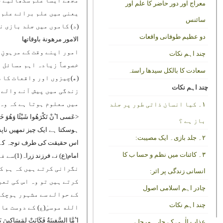
مجھے ایسا علم سکھائیے جو
معراج اور دور حاضر کا علم اور
یعنی میں علم برائے علم 
سائنس
(د) کاموں میں جلد بازی ن
دو عظیم طوفانی واقعات
الامور مرھونة باوقاتھا
امور اپنے وقت کے مرہونِ 
چند اہم نکات
خصوصاً زیادہ اہم مسائل م
سعادت کا بالکل سیدھا راستہ
(ھ)چیزوں اور واقعات کا ظ
چند اہم نکات
زندگی میں پیش آنے والے 
میں معلوم ہوتا ہے کہ وہ 
۱۔ کیا انسان ذاتی طور پر جلد
<عَسی اٴَنْ تَکْرَھُوا شَیْئًا وَھُوَ خَیْرٌ 
باز ہے ؟
ہوسکتا ہے ایک چیز تمھیں ناپسن
۲۔ جلد بازی۔ ایک مصیبت:
اس حقیقت کی طرف توجہ کے سب
۳۔ کائنات میں نظم و حسا ب کا
امام(ع) نے فرزند زراہ(
1
)سے ف
نگرانی کرتے ہیں کہ ہم کس
انسانی زندگی پر اثر:
کرتے ہیں تو وہ اس کی تعر
چادر اہم اسلامی اصول
کے حوالے سے مشہور ہوچکا 
چند اہم نکات
الله موسیٰ(ع) کے دوست عا
اٴَمَّا السَّفِینَةُ فَکَانَتْ لِمَسَاکِینَ یَ
عذاب الٰہی کے چارہ مرحلے