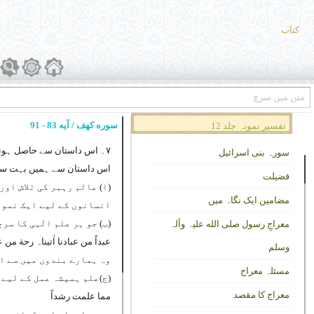
کتاب
سوره کهف / آیه 83 - 91
تفسیر نمونہ جلد 12
۷۔ اس داستان سے حاصل ہونے والے درس:
سورہ بنی اسرائیل
اس داستان سے ہمیں بہت سے 
فضیلت
(ا) عالم رہبر کی تلاش او
مضامین ایک نگاہ میں
انسانوں کے لیے ایک نمونہ
(ب) جو ہر علم الٰہی کا س
معراجِ رسول صلی الله علیہ وآلہ
عبداً من عبادنا اٰتیناہ رحة من ع
وسلم
وہ ہمارے بندوں میں سے ای
مسئلہ معراج
(ج)علم ہمیشہ عمل کے لیے 
معراج کا مقصد
مما علمت رشداً