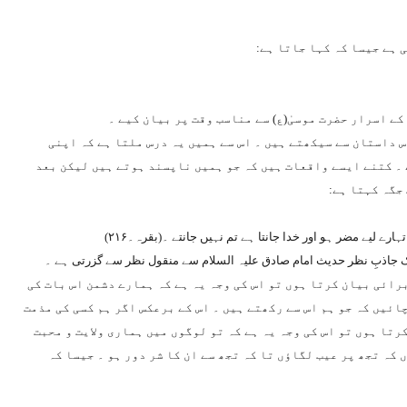
 ہے جیسا کہ کہا جاتا ہے:
ے اسرار حضرت موسیٰ(ع) سے مناسب وقت پر بیان کیے ۔
س داستان سے سیکھتے ہیں ۔ اس سے ہمیں یہ درس ملتا ہے کہ اپنی
۔ کتنے ایسے واقعات ہیں کہ جو ہمیں ناپسند ہوتے ہیں لیکن بعد
جگہ کہتا ہے:
ے لیے مضر ہو اور خدا جانتا ہے تم نہیں جانتے ۔(بقرہ۔۲۱۶)
 جاذبِ نظر حدیث امام صادق علیہ السلام سے منقول نظر سے گزرتی ہے ۔
رائی بیان کرتا ہوں تو اس کی وجہ یہ ہے کہ ہمارے دشمن اس بات کی
ئیں کہ جو ہم اس سے رکھتے ہیں ۔ اس کے برعکس اگر ہم کسی کی مذمت
تا ہوں تو اس کی وجہ یہ ہے کہ تو لوگوں میں ہماری ولایت و محبت
کہ تجھ پر عیب لگاؤں تا کہ تجھ سے ان کا شر دور ہو ۔ جیسا کہ