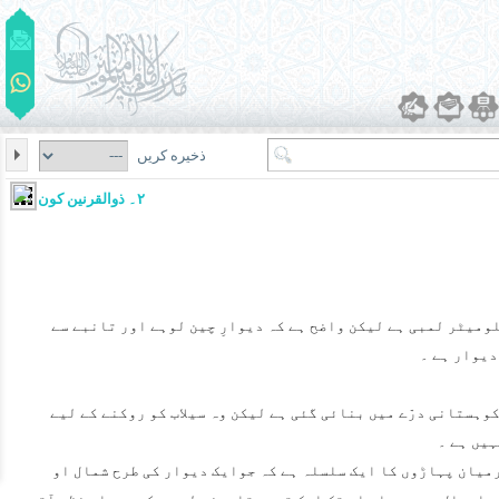
ذخیره کریں
۲۔ ذوالقرنین کون تھا؟
لومیٹر لمبی ہے لیکن واضح ہے کہ دیوارِ چین لوہے اور تانبے سے
دیوار ہے ۔
کوہستانی درّے میں بنائی گئی ہے لیکن وہ سیلاب کو روکنے کے لیے
ہیں ہے ۔
میان پہاڑوں کا ایک سلسلہ ہے کہ جوایک دیوار کی طرح شمال او