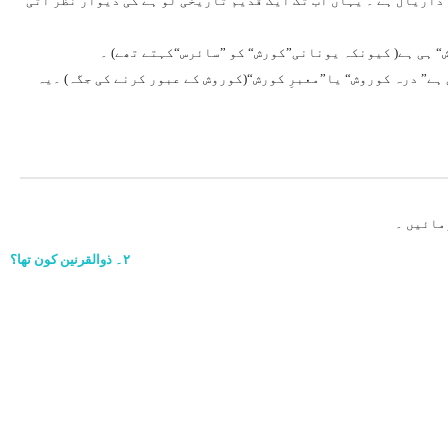
 داریال ہے ۔ یہاں اب تک ایک قدیم تاریخی لو ہے کی دیوار نظر آتی
“ ہی ہے( کیونکہ یونانی”کورش“ کو ”سائرس“کہتے تھے) ۔
ہے” درہ کوروش“ یا”معبرِ کورش“(کوروش کے عبور کرنے کی جگہ) ۔یہ
۲۔ ذوالقرنین کون تھا؟