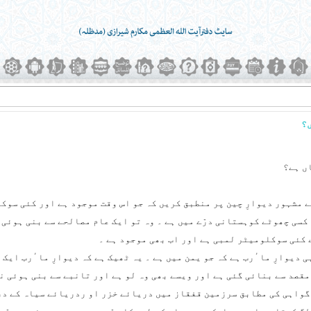
 مشہور دیوارِ چین پر منطبق کریں کہ جو اس وقت موجود ہے اور کئی سوک
کسی چھوٹے کوہستانی درّے میں ہے ۔ وہ تو ایک عام مصالحے سے بنی ہوئی 
 کئی سوکلومیٹر لمبی ہے اور اب بھی موجود ہے ۔
ی دیوارِ ماٴرب ہے کہ جو یمن میں ہے ۔ یہ ٹھیک ہے کہ دیوارِ ماٴرب ایک 
قصد سے بنائی گئی ہے اور ویسے بھی وہ لو ہے اور تانبے سے بنی ہوئی ن
گواہی کی مطابق سرزمین قفقاز میں دریائے خزر او ردریائے سیاہ کے در