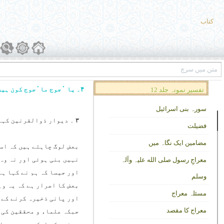
کتاب
۴۔ یا ٴجوج ماٴجوج کون ہیں؟
تفسیر نمونہ جلد 12
سورہ بنی اسرائیل
۳ ۔ دیوار ذوالقرنین کہاں ہے؟
فضیلت
مضامین ایک نگاہ میں
بعض لوگ چاہتے ہیں کہ اسے
نہیں بنی ہوئی اور نہ وہ 
معراجِ رسول صلی الله علیہ وآلہ
اور جیسا کہ ہم نے کہا ہے
وسلم
بعض کا اصرار ہے کہ یہ وہ
مسئلہ معراج
اور پانی ذخیرہ کرنے کے م
معراج کا مقصد
جبکہ علماء و محققین کی 