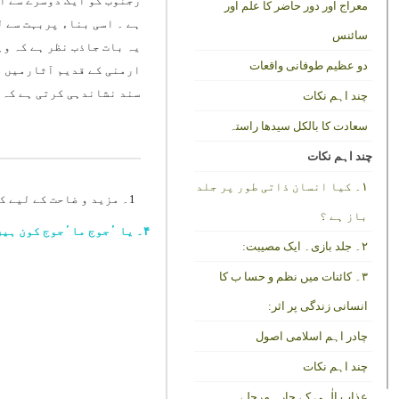
رجنوب کو ایک دوسرے سے ال
معراج اور دور حاضر کا علم اور
ہے ۔ اسی بناء پربہت سے ل
سائنس
یہ بات جاذب نظر ہے کہ وہ
دو عظیم طوفانی واقعات
ارمنی کے قدیم آثارمیں اس
سند نشاندہی کرتی ہے کہ ا
چند اہم نکات
سعادت کا بالکل سیدھا راستہ
چند اہم نکات
۱۔ کیا انسان ذاتی طور پر جلد
1۔ مزید و ضاحت کے لیے کتاب ”ذوالقرنین یا کوروش کبیر“ اور ”فرہنگ قصصِ قرآن“کی طرف رجوع فرمائیں ۔
باز ہے ؟
۴۔ یا ٴجوج ماٴجوج کون ہیں؟
۲۔ جلد بازی۔ ایک مصیبت:
۳۔ کائنات میں نظم و حسا ب کا
انسانی زندگی پر اثر:
چادر اہم اسلامی اصول
چند اہم نکات
عذاب الٰہی کے چارہ مرحلے