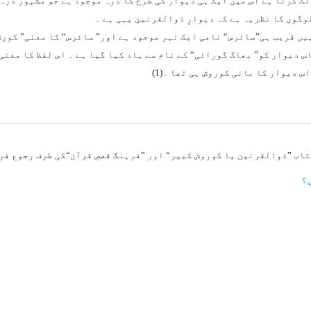
گ کرتا ہے اس میں ایک ہی دیوار کی طرح کا درّہ موجود ہے جو مشہور درّہ
وگوں کا نظریہ ہے کہ دیوارِ ذوالقرنین یہی ہے ۔
یں قریب ہی
”سائرس“
نامی ایک نہر موجود ہے اور” سائرس“ کا معنی” کورش
 دیوار کو” بھاگ گورائی“ کے نام سے یاد کیا گیا ہے ۔ اس لفظ کا معنی 
س دیوار کا بانی کوروش ہی تھا ۔(1)