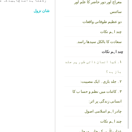
رکھتا ہے اسے چاہیے کہ عم
معراج اور دور حاضر کا علم اور
شان نزول
سائنس
دو عظیم طوفانی واقعات
چند اہم نکات
سعادت کا بالکل سیدھا راستہ
چند اہم نکات
۱۔ کیا انسان ذاتی طور پر جلد
باز ہے ؟
۲۔ جلد بازی۔ ایک مصیبت:
۳۔ کائنات میں نظم و حسا ب کا
انسانی زندگی پر اثر:
چادر اہم اسلامی اصول
چند اہم نکات
عذاب الٰہی کے چارہ مرحلے