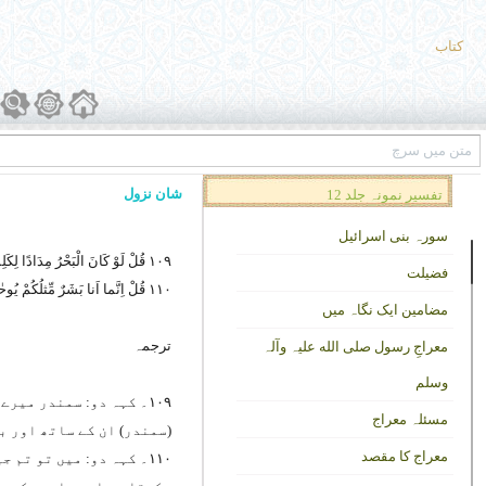
کتاب
شان نزول
تفسیر نمونہ جلد 12
سورہ بنی اسرائیل
۱۰۹ قُلْ لَوْ کَانَ الْبَحْرُ مِدَادًا لِکَلِمَاتِ رَبِّی لَنَفِدَ الْبَحْرُ قَبْلَ اٴَنْ تَنفَدَ کَلِمَاتُ رَبِّی وَلَوْ جِئْنَا بِمِثْلِہِ مَدَد
فضیلت
۱۱۰ قُلْ اِنَّما اَنا بَشَرٌ مِّثلُکُمْ یُوحٰی اِلَیَّ اَنَّما اِلٰہُکُم اِلٰہٌ وَُاحِدٌ فَمَنْ کَانَ یَرْجُوا لِقَاءَ رَبِّہِ فَلْیَعْمَلْ عَمَلًا صَالِحًا وَلَایُشْرِکْ بِعِبَادَةِ رَبِّہِ اٴَحَدً
مضامین ایک نگاہ میں
ترجمہ
معراجِ رسول صلی الله علیہ وآلہ
وسلم
۱۰۹۔ کہہ دو: سمندر می
مسئلہ معراج
(سمندر) ان کے ساتھ اور 
معراج کا مقصد
۱۱۰۔ کہہ دو: میں تو ت