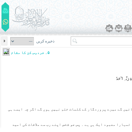
ذخیره کریں
۵۔ فردوس کن کا مقام ہے؟
جائیں گے میرے پروردگار کے کلمات ختم نہیں ہوں گے اگر چہ ایسے ہی
ہ تمہارا معبود ایک ہی ہے ۔ پس جو شخص اپنے رب سے ملاقات کی امید