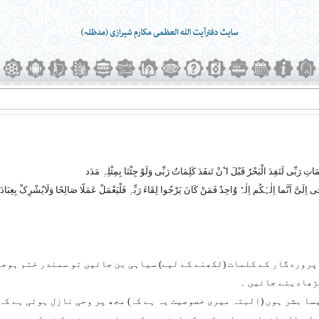
رے پروردگار کے کلمات (لکھنے کے لیے) سیاہی بن جائیں تو سمندر ختم ہو
بڑھادیئے جائیں ۔
م جیسا بشر ہوں (البتہ میری خصوصیت یہ ہے کہ) مجھ پر وحی نازل ہوتی ہے ک