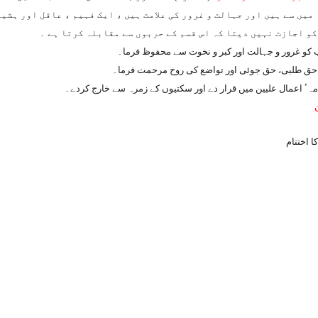
میں سے ہیں اور جہالت و غرور کی علامت ہیں ، ایک فہیم ، عاقل اور ہشی
کو اجازت نہیں دیتا کہ اس قسم کے حربوں سے مقابلہ کرتا ہے ۔
 کو غرور و جہالت اور کبر و نخوت سے محفوظ فرما۔
 حق طلبی، حق جوئی اور تواضع کی روح مرحمت فرما۔
ا نامہٴ اعمال علیین میں قرار دے اور سکتیوں کے زمرہ سے خارج کردے۔
 اختتام