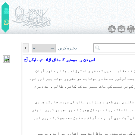
ذخیره کریں
اس دن وہ مومنین کا مذاق اڑاتے تھے لیکن آج
کے مقابلہ میں تمسخر و استہزاء ہوتا ہے اور آیاتِ
ایسے لوگوں سے صادر ہوتاہے جو مغرور ہوتے ہیں اور خود
کوئی تعجب کی بات نہیں ہے کہ کافر، ظالم ، ہٹ دھرم
شکلوں میں طعن و طنز اور مذاق کی صورت حال کو جاری
ئدہ اٹھاتے ہوئے میدان چھوڑ نے پر مجبور کریں۔ لیکن
آیت میں آیاہے ، آرام و سکون محسوس کرتے ہیں اور
کی طرف مندرجہ بالا آیت میں اشارہ ہو اہے ، یہ سب