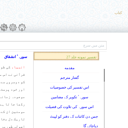
کتاب
سورہٴ انشقاق
تفسیر نمونه جلد 27
انبیاء
کی طوی
مقدمه
قرآنی نے اس 
گفتار مترجم
کو دوسروں سے 
اس تفسیر کی خصوصیات
اور خود پرست 
موجودہ زمانے 
سورہٴ تکویر کے مضامین
رکھا جا تا ہے
اس سورہ کی تلاوت کی فضیلت
مومنین ان کے م
جس دن کائنات کے دفتر کو لپیٹ
تاریک دل مخال
دیاجائے گا
اصولی طورپر
ا