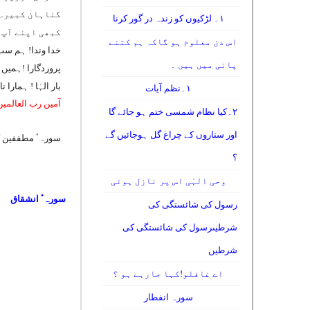
گناہان کبیرہ 
۱۔ لڑکیوں کو زندہ در گور کرنا
کبھی اپنے آپ 
اس دن معلوم ہو گاکہ ہم کتنے
خدا وندا! ہم سب
پانی میں ہیں ۔
پروردگارا !ہمیں
بار الہٰا ! ہمار
۱۔نظم آیات
آمین رب العالمین
۲۔کیا نظام شمسی ختم ہو جائے گا
اور ستاروں کے چراغ گل ہوجائیں گے
سورہٴ مطففین کا
؟
وحی الہٰی اس پر نازل ہوئی
سورہٴ انشقاق
رسول کی شائستگی کی
شرطیںرسول کی شائستگی کی
شرطیں
اے غافلو!کہا جارہے ہو ؟
سورہ انفطار