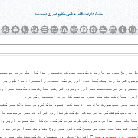
ل تاریخ میں ہم بارہا دیکھتے ہیں کہ دشمنان خدا کا ایک حربہ مومنین 
موضوع کو با رہا پیش کیا ہے ۔ اور چونکہ تمسخر و استہزاء عام طور پر 
بہتر و بر تر سمجھتے ہیں اور دوسروں کو چشم حقارت سے دیکھتے ہیں اور 
اہل ایمان کے مقابلہ میں اس قسم کا حربہ استعمال کریں ۔
میں بھی یہی صورت حال ہے ، دنیا کے افسوس ناک گروہی معاملات میں کئی 
 ۔ اب بھی کوشش کی جاتی ہے کہ حق کے طرفداروں کو اس قدیمی حربے سے فا
قابلہ میں خدائی دعووں کی طرف توجہ کرکے ،جن کا ایک نمونہ اوپر والی 
فوں کے مقابلہ میں مو منین کے دلوں میں روحِ مقاومت پیدا ہوتی ہے ۔
ستہزاء
،
تمسخر
،
غمز
“( اشارے) ضحک اور ہنسنا، حق کے مقابلہ میں ، جس 