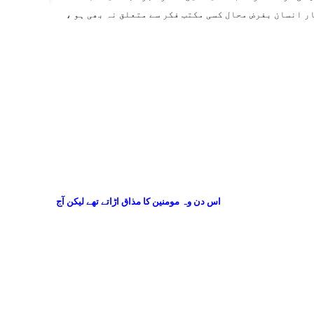
ار انسان بفرض محال کسی مکتب فکر سے متعلق نہ بھی ہو ،
اس دن وہ مومنین کا مذاق اڑاتے تھے لیکن آج