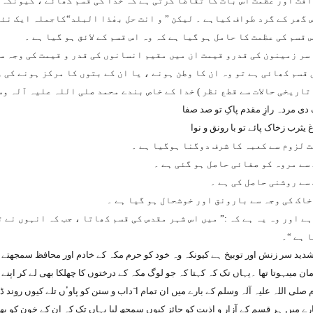
فت اور عظمت اس بات کا تقاضا کرتی ہے کہ خدا کی قسم کھائے ، کیونکہ 
گھر کے گرد طواف کیاہے ۔ لیکن ” و انت حل بھٰذا البلد“کاجملہ ایک نئے
 قسم کی عظمت کا حامل ہو گیا ہے کہ وہ اس قسم کے لائق ہو گیا ہے ۔
سر زمینون کی قدرو قیمت ان میں مقیم انسانوں کی قدر و قیمت کی وجہ س
ی قسم کھائی ہے تو وہ ان کا وطن ہونے ، یا ان کے بتوں کا مرکز ہونے کی 
تاریخی حالات سے قطع نظر ) خدا کے خاص بندے محمد صلی اللہ علیہ آلہ وسل
دی مردہ رازِ مقدم پاکِ تو صد صفا
 یثرب زخاک پائے تو با رونق و نوا
 لزوم سے کعبہ کا شرف دوگنا ہوگیا ہے ۔
 سے مروہ کو صفائی حاصل ہو گئی ہے ۔
سے روشنی حاصل کی ہے ۔
اک کی وجہ سے بارونق اور خوشحال ہو گیا ہے ۔
ے اور وہ یہ ہے کہ :” میں اس شہر مقدس کی قسم کھاتا ، جب کہ انہوں نے ت
 ہے “۔
شدید سر زنش اور توبیخ ہے کیونکہ وہ خود کو حرم مکہ کے خادم اور محافظ سمجھتے تھ
مان میںہوتا تھا ۔یہاں تک کہ کہتا کہ جو لوگ مکہ کے درختوں کا چھلکا بھی لے کر اپنے
صلی اللہ علیہ آلہ وسلم کے بارے میں ان تمام ا ٓداب و سنن کو پاوٴں تلے کیوں روند ڈا
بارے میں ہر قسم کے آزار و اذیت کو جائز کیوں سمجھ لیا یہاں تک کہ ان کے خون کو ب