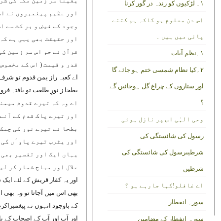
یقینا سر زمین مکہ کی شرا
۱۔ لڑکیوں کو زندہ در گور کرنا
اور عظیم پیغمبروں نے اس 
اس دن معلوم ہو گاکہ ہم کتنے
وجود کے فیض و بر کت سے اس
پانی میں ہیں ۔
اور حقیقت بھی یہی ہے کہ 
قرآن نے جو اس سر زمین ک
۱۔نظم آیات
قدر و قیمت ( اس کے مخصوص 
۲۔کیا نظام شمسی ختم ہو جائے گا
اے کعبہ راز یمن قدوم تو شرف 
اور ستاروں کے چراغ گل ہوجائیں گے
بطحا ز نورِ طلعت تو یافتہ فروغ
؟
اے وہ کہ تیرے قدوم میمنت
اور تیرے پاک قدم کے آنے
وحی الہٰی اس پر نازل ہوئی
بطحا نے تیرے نور کی چمک 
رسول کی شائستگی کی
اور یثرب تیرے پاوٴں کی خ
شرطیںرسول کی شائستگی کی
یہاں ایک اور تفسیر بھی ہ
حلال اور مباح شمار کر لیا
شرطیں
اور یہ کفار قریش کے لئے ایک 
اے غافلو!کہا جارہے ہو ؟
بھی اس میں آجاتا تو وہ بھی ا
سورہ انفطار
کے باوجود انہوں نے پیغمبراکرم 
اور آپ اور آپ کے اصحاب کے 
سورہ انفطار کے مضامین