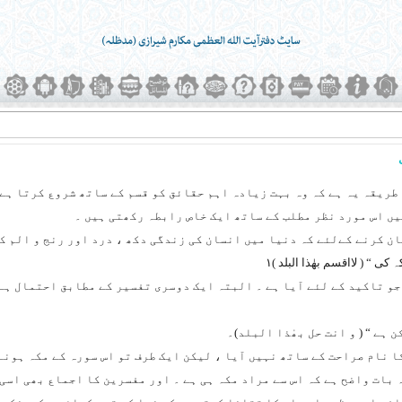
 طریقہ یہ ہے کہ وہ بہت زیادہ اہم حقائق کو قسم کے ساتھ شروع کرتا ہے
یں اس مورد نظر مطلب کے ساتھ ایک خاص رابطہ رکھتی ہیں ۔
ن کرنے کےلئے کہ دنیا میں انسان کی زندگی دکھ ، درد اور رنج و الم کے
کی “ (
لااقسم بھٰذا البلد
)۱
 ، جو تاکید کے لئے آیا ہے ۔ البتہ ایک دوسری تفسیر کے مطابق احتمال ہے
ن ہے “ (
و انت حل بھٰذا البلد
)۔
کا نام صراحت کے ساتھ نہیں آیا ، لیکن ایک طرف تو اس سورہ کے مکہ ہون
بات واضح ہے کہ اس سے مراد مکہ ہی ہے ۔ اور مفسرین کا اجماع بھی اسی 