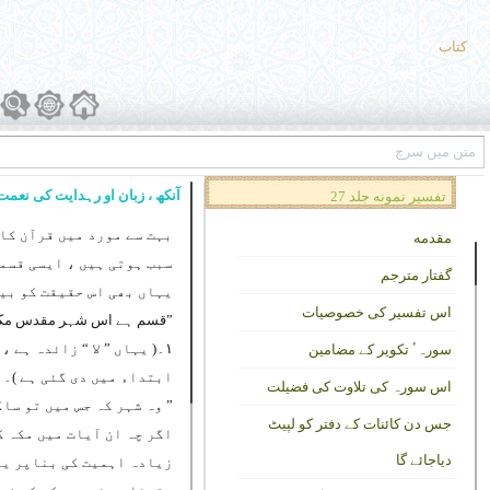
کتاب
آنکھ ، زبان او رہدایت کی نعمت
تفسیر نمونه جلد 27
بہت سے مورد میں قرآن کا
مقدمه
سبب ہوتی ہیں ، ایسی قسم
گفتار مترجم
یہاں بھی اس حقیقت کو بیا
اس تفسیر کی خصوصیات
”قسم ہے اس شہر مقدس مکہ 
۱۔( یہاں ” لا “ زائدہ ہے
سورہٴ تکویر کے مضامین
ابتداء میں دی گئی ہے )۔
اس سورہ کی تلاوت کی فضیلت
” وہ شہر کہ جس میں تو ساک
جس دن کائنات کے دفتر کو لپیٹ
اگر چہ ان آیات میں مکہ 
دیاجائے گا
زیادہ اہمیت کی بناپر یہ 