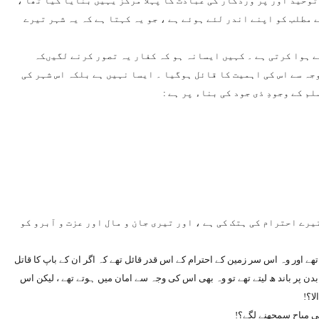
توحید اور پر وردگار کی عبادت کا پہلا مرکز یہیں بنایا گیا تھا ،
 مطلب کو اپنے اندر لئے ہوئے ہے ، جو یہ کہتا ہے کہ یہ شہر تیرے
ے ہوا کرتی ہے ۔ کہیں ایسانہ ہو کہ کفار یہ تصور کرنے لگیںکہ
وجہ سے اس کی اہمیت کا قائل ہوگیا ۔ ایسا نہیں ہے بلکہ اس شہر کی
م کے وجودِ ذی جود کی بناء پر ہے :
یرے احترام کی ہتک کی ہے ، اور تیری جان و مال اور عزت و آبرو کو
ے اور وہ اس سر زمین کے احترام کے اس قدر قائل تھے کہ اگر ان کے باپ کا قاتل
 بدن پر باند ھ لیتے تھے تو وہ بھی اس کی وجہ سے امان میں ہوتے تھے ، لیکن اس
لا؟!
ھی مباح سمجھنے لگے؟!