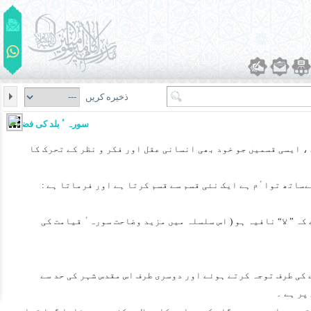
ذخیره کریں
سورہ ٴ بلد کی فضیلت
 ، ایسی قسمیں جو خود بھی انسانی عقل اور فکر و نظر کے تحرک کا
ساتھ تواٴم ہے ایک نئی قسم سے قسم کرتا ہے اور فرماتا ہے :
 کہ ” لا“ نافیہ ہو ( اس سلسلہ میں مزید وضاحت سورہٴ قیامت کی
ے کی طرف توجہ کرتے ہوئے اور دوسری طرف اس مقدس شہر کی حد سے
پر ہے ۔