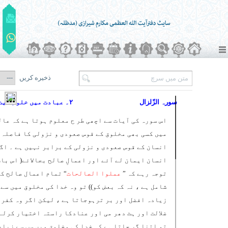
ذخیره کریں
سورہ الزّلزال
۲۔ عبادت میں خلوص نیت لازم ہے
اس سورہ کی آیات سے اچھی طر ح معلوم ہوتا ہے کہ عال
میں کسی بھی مخلوق کے قوس صعودی و نزولی کا فاصلہ
انسان کے قوس صعودی و نزولی کے برابر نہیں ہے ۔ اگ
انسان ایمان لے آئے اور اعمالِ صالح بجالائے( اس بات
توجہ رہے کہ ”
عملوا الصالحات
“ تمام اعمال صالح ک
شامل ہے ، نہ کہ بعض کو)) تو وہ خدا کی مخلوق میں سے
زیادہ افضل اور بر ترہوجاتا ہے ، لیکن اگر وہ کفر 
ضلالت اور ہٹ دھر می اور عنادکا راستہ اختیار کرلے
تو اتنا گر جاتا ہے کہ خدا کی مخلوق میں سب سے زیاد