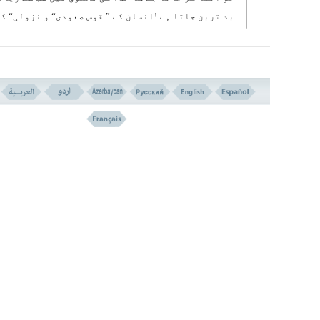
بد تربن جاتا ہے !انسان کے ” قوس صعودی“ و نزولی“ کا
عظیم، فاصلہ اگر چہ ایک حساس اور خطر ناک مسئلہ ہے
لیکن یہ نوع بشر کے مقام عظمت اور اس کے تکامل و
ارتقاء کی قابلیت پر دلالت کرتا ہے ، اور یہ ایک طب
و فطری چیز ہے کہ اس قسم کی حد سے زیادہ قابلیت و
استعداد کے ہوتے ہوئے ، تنزل و سقوط کا امکان بھی 
سے زیادہ ہو۔ خدا وندا ! ہم ” خیر البریہ“ کے بلند 
تک پہنچنے کے لیے تیرے لطف و کرم سے مدد طلب کرتے ہ
۔
پروردگارا ! ہمیں اس عظیم اور بزرگ ہستی کے شیعوں
پیروکاروں میں سے قرار دے جو اس کے لیے سب سے زیاد
لائق اور شائستہ ہے ۔
بار الٰہا ! ہمیں اس قسم کا خلوص مرحمت فرماکہ ہم ت
سوال کسی کی پرستش نہ کریں اور تیرے غیر سے محبت ن
رکھیں ۔
آمین یا رب العالمین