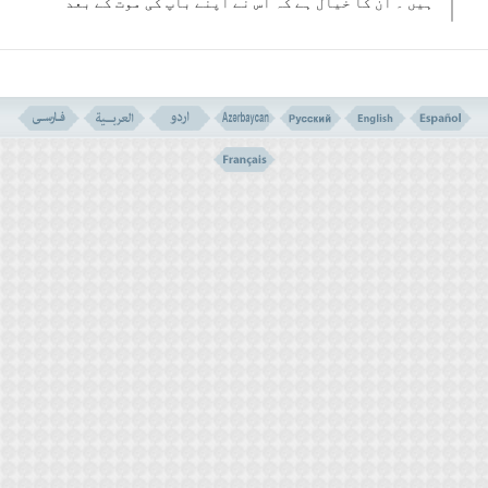
ہیں ۔ ان کا خیال ہے کہ اس نے اپنے باپ کی موت کے بعد
روم، مغرب اور مصر پر تسلط حاصل کیا ۔ اس نے اسکندر
یہ شہر بنایا ۔ پھر شام اور بیت المقدس پر اقتدار
قائم کیا ۔ وہاں سے ارمنستان گیا ۔ عراق و ایران کو
فتح کیا ۔پھر ہندوستان اور چین کا قصد کیا وہاں سے
خراسان پلٹ آیا، اس نے بہت سے نئے شہروں کی بنیاد
رکھی، پھر وہ عراق آگیا اس کے بعد وہ شہر زور میں
بیمار پڑا اور مرگیا ۔ بعض نے کہا ہے کہ اس کی عمر
چھتیس سال سے زیادہ نہ تھی ۔ اس کا جسدِ خاکی اسکندر
یہ لے جا کر دفن کردیا گیا ۔ (
1
)
دوسرا:مورخین میں سے بعض کا نظریہ ہے ذوالقرنین یمن
کا ایک بادشاہ تھا ۔ (یمن کے بادشاہ کو ”تبع“ کے نام
سے پکارا جاتا تھا) ۔ اصمعی نے اپنی تاریخ ”عرب قبل
از اسلام“ میں،ابن ہشام نے اپنی مشہور
تاریخ”سیرة“میں اور ابوریحان بیرونی نے”الآثار
الباقیہ“ میں یہی نظریہ پیش کیا ہے ۔
یہاں تک کہ یمن کی ایک قوم” حمیری“ کے شعراء اور
زمانہٴ جاہلبیت کے بعض شعراء کے کلام میں دیکھا جا