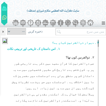
ذخیره کریں
۳ ۔ دیوار ذوالقرنین کہاں ہے؟
۱۔ اس داستان کے تاریخی اور تربیتی نکات
۲۔ ذوالقرنین کون تھا؟
جس ذوالقرنین کا قرآن مجید میں ذکر ہے، تاریخی طور
پر وہ کون شخص ہے، تاریخ کی مشہور شخصیتوں میں سے یہ
داستان کس پر منطق ہوتی ہے، اس سلسلے میں مفسرین کے
ما بین اختلاف ہے ۔ اس سلسلے میں جو بہت سے نظریات پیش
کیے گئے ہیں ان میں سے یہ تین زیادہ اہم ہیں:
پہلا:بعض کا خیال ہے کہ اسکندر مقدونی ہی ذوالقرنین
ہے لہٰذا وہ اسے سکندر ذوالقرنین کے نام سے پکارتے