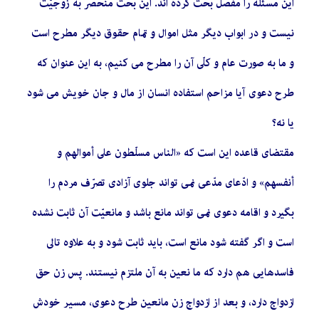
این مسئله را مفصّل بحث کرده اند. این بحث منحصر به زوجیّت
نیست و در ابواب دیگر مثل اموال و تمام حقوق دیگر مطرح است
و ما به صورت عام و کلّى آن را مطرح مى کنیم، به این عنوان که
طرح دعوى آیا مزاحم استفاده انسان از مال و جان خویش مى شود
یا نه؟
مقتضاى قاعده این است که «الناس مسلّطون على أموالهم و
أنفسهم» و ادّعاى مدّعى نمى تواند جلوى آزادى تصرّف مردم را
بگیرد و اقامه دعوى نمى تواند مانع باشد و مانعیّت آن ثابت نشده
است و اگر گفته شود مانع است، باید ثابت شود و به علاوه تالى
فاسدهایى هم دارد که ما نعین به آن ملتزم نیستند. پس زن حق
ازدواج دارد، و بعد از ازدواج زن مانعین طرح دعوى، مسیر خودش