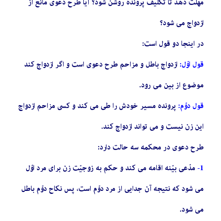
مهلت دهد تا تکلیف پرونده روشن شود؟ آیا طرح دعوى مانع از
ازدواج مى شود؟
در اینجا دو قول است:
قول اوّل:
ازدواج باطل و مزاحم طرح دعوى است و اگر ازدواج کند
موضوع از بین مى رود.
قول دوّم:
پرونده مسیر خودش را طى مى کند و کسى مزاحم ازدواج
این زن نیست و مى تواند ازدواج کند.
طرح دعوى در محکمه سه حالت دارد:
1-
مدّعى بیّنه اقامه مى کند و حکم به زوجیّت زن براى مرد اوّل
مى شود که نتیجه آن جدایى از مرد دوّم است، پس نکاح دوّم باطل
مى شود.