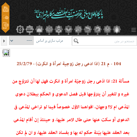
مرتب سازی بر اساس
104 - م 21 (اذا ادعى رجل زوجیة امرأة و انکرت) - 25/2/79
مسألة 21: اذا ادّعى رجل زوجیّة امرأة و انکرت فهل لها أن تتزوّج من
غیره و للغیر أن یتزوّجها قبل فصل الدعوى و الحکم ببطلان دعوى
المدّعى ام لا؟ وجهان، اقواهما الاوّل خصوصاً فیما لو تراخى المدّعى فى
الدعوى أو سکت عنها حتى طال الامر علیها، و حینئذ إن أقام المدّعى
بعد العقد علیها بیّنة حکم له بها و بفساد العقد علیها، و ان لم تکن