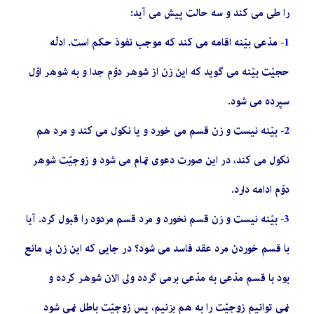
را طى مى کند و سه حالت پیش مى آید:
1-
مدّعى بیّنه اقامه مى کند که موجب نفوذ حکم است. ادلّه
حجیّت بیّنه مى گوید که این زن از شوهر دوّم جدا و به شوهر اوّل
سپرده مى شود.
2-
بیّنه نیست و زن قسم مى خورد و یا نکول مى کند و مرد هم
نکول مى کند، در این صورت دعوى تمام مى شود و زوجیّت شوهر
دوّم ادامه دارد.
3-
بیّنه نیست و زن قسم نخورد و مرد قسم مردود را قبول کرد. آیا
با قسم خوردن مرد عقد فاسد مى شود؟ در جایى که این زن بى مانع
بود با قسم مدّعى به مدّعى برمى گردد ولى الان شوهر کرده و
نمى توانیم زوجیّت را به هم بزنیم، پس زوجیّت باطل نمى شود