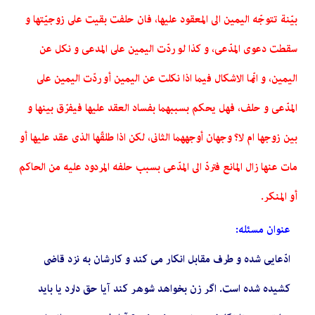
بیّنة تتوجّه الیمین الى المعقود علیها، فان حلفت بقیت على زوجیّتها و
سقطت دعوى المدّعى، و کذا لو ردّت الیمین على المدعى و نکل عن
الیمین، و انّما الاشکال فیما اذا نکلت عن الیمین أو ردّت الیمین على
المدّعى و حلف، فهل یحکم بسببهما بفساد العقد علیها فیفرّق بینها و
بین زوجها ام لا؟ وجهان أوجههما الثانى، لکن اذا طلقّها الذى عقد علیها أو
مات عنها زال المانع فتردّ الى المدّعى بسبب حلفه المردود علیه من الحاکم
أو المنکر.
عنوان مسئله:
ادّعایى شده و طرف مقابل انکار مى کند و کارشان به نزد قاضى
کشیده شده است. اگر زن بخواهد شوهر کند آیا حق دارد یا باید