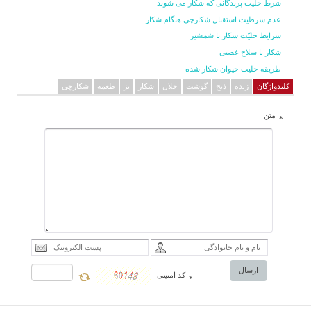
شرط حلیت پرندگانی که شکار می شوند
عدم شرطیت استقبال شکارچی هنگام شکار
شرايط حليّت شکار با شمشير
شکار با سلاح غصبی
طریقه حلیت حیوان شکار شده
کلیدواژگان
زنده
ذبح
گوشت
حلال
شکار
بز
طعمه
شکارچی
متن
*
ارسال
کد امنیتی
*