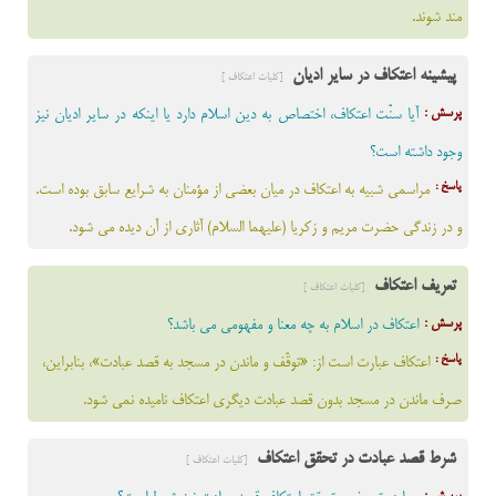
مند شوند.
پیشینه اعتکاف در سایر ادیان
[کلیات اعتکاف ]
پرسش :
آيا سنّت اعتكاف، اختصاص به دین اسلام دارد يا اینکه در سایر اديان نيز
وجود داشته است؟
پاسخ :
مراسمى شبيه به اعتكاف در ميان بعضى از مؤمنان به شرايع سابق بوده است.
و در زندگى حضرت مريم و زكريا (عليهما السلام) آثارى از آن ديده مى شود.
تعریف اعتکاف
[کلیات اعتکاف ]
پرسش :
اعتکاف در اسلام به چه معنا و مفهومی می باشد؟
پاسخ :
اعتكاف عبارت است از: «توقّف و ماندن در مسجد به قصد عبادت»، بنابراين،
صرف ماندن در مسجد بدون قصد عبادت ديگرى اعتكاف ناميده نمى شود.
شرط قصد عبادت در تحقق اعتکاف
[کلیات اعتکاف ]