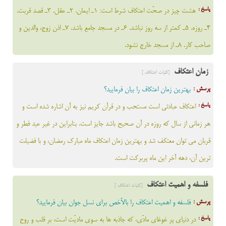
پاسخ :
هشت چيز در صحّت اعتكاف شرط است: 1ـ ايمان. 2ـ عقل. 3ـ قصد قربت.
4ـ روزه. 5ـ كمتر از سه روز نباشد. 6ـ در مسجد جامع باشد. 7ـ اذن زوج، والدين و
صاحب كار. 8ـ از مسجد خارج نشود.
زمان اعتکاف
[کلیات اعتکاف ]
پرسش :
بهترین زمان اعتکاف را بیان فرمایید؟
پاسخ :
اعتکاف عبادتي است مستحب و در قرآن کريم نيز به آن اشاره شده است و
هر زمانى از سال كه روزه در آن صحيح باشد جايز است. بنابراين در غير عيد فطر و
قربان مى توان معتكف شد و بهترين زمان اعتكاف ماه مبارك رمضان، و با فضيلت
ترين آن، دهه آخر اين ماه پربركت است.
فلسفه و اهمیت اعتکاف
[کلیات اعتکاف ]
پرسش :
فلسفه و اهمیت اعتکاف را بالأخص برای نسل جوان بیان فرمایید؟
پاسخ :
در دنياى پر غوغاى مادّى، كه جاذبه ها به سوى ماديّت است، بر قلب و روح