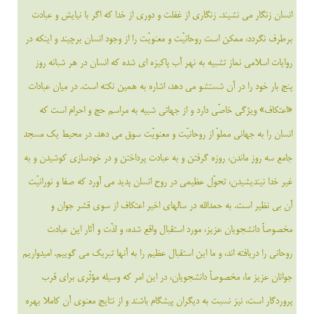
انسان زنگار مى نشيند. زنگارى از غفلت و دورى از خدا كه اگر با نيايش و عبادت
برطرف نگردد، ممكن است روحانيّت و معنويّت را از وجود انسان برچيند و اينكه در
روايات اسلامى نماز تشبيه به نهر آب پاكيزه اى شده كه انسان در هر شبانه روز
ست
پنج بار خود را در آن شستشو مى دهد، اشاره به همين نكته است. در ميان عبادات
«اعتكاف» ويژگى خاصّى دارد و از جهاتى شبيه به مراسم حج و احرام است كه
ست
انسان را به جهانى مملوّ از روحانيّت و معنويّت سوق مى دهد. در محيط يك مسجد
د
جامع سه روز ماندن، روزه گرفتن و به عبادت پرداختن و در خودسازى كوشيدن و به
غير خدا نينديشيدن، تحوّل عظيمى در روح انسان پديد مى آورد كه صفا و نورانيّت
آن بى نظير است. به حمدالله در سالهاى اخير اعتكاف از سوى قشر جوان و
مخصوصاً دانشجويان عزيز، مورد استقبال واقع شده، و لذّت و آثار اين عبادت
روحانى را دريافته اند، و ما اين استقبال عظيم را به آنها تبريك مى گوييم. اميدواريم
جوانان عزيز ما، مخصوصاً دانشجويان، در اين امر كه وسيله مؤثّرى براى قرب
پروردگار است، نيز نسبت به ديگران پيشگام باشند و از نتايج معنوى آن كاملا بهره