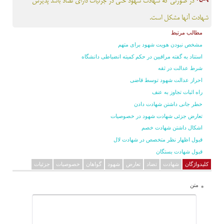
در صورتی که شهادت شهود حتی در جزئیات دارای تضاد باشد پذیرش
شهادت آنها مشکل است.
مطالب مرتبط
مشخص نبودن هویت شهود برای متهم
استناد به گفته مراقبین در حکم کمیته انضباطی دانشگاه
شرط عدالت در ثقه
احراز عدالت شهود توسط قاضی
راه اثبات تجاوز به عنف
خطر جانی داشتن شهادت دادن
تعارض جزئی شهادت شهود در خصوصیات
اشکال داشتن شهادت خصم
قبول اظهار نظر متخصص در شهادت لال
قبول شهادت بستگان
کلیدواژگان
شهادت
تضاد
تعارض
شهود
گواهان
خصوصیات
جزئیات
متن
*